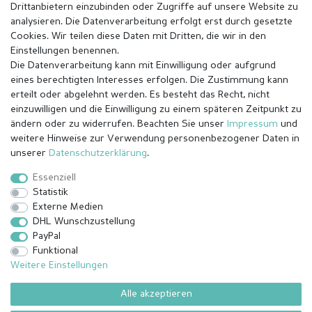
Drittanbietern einzubinden oder Zugriffe auf unsere Website zu
analysieren. Die Datenverarbeitung erfolgt erst durch gesetzte
Cookies. Wir teilen diese Daten mit Dritten, die wir in den
Einstellungen benennen.
Die Datenverarbeitung kann mit Einwilligung oder aufgrund
eines berechtigten Interesses erfolgen. Die Zustimmung kann
erteilt oder abgelehnt werden. Es besteht das Recht, nicht
einzuwilligen und die Einwilligung zu einem späteren Zeitpunkt zu
ändern oder zu widerrufen. Beachten Sie unser
Impressum
und
weitere Hinweise zur Verwendung personenbezogener Daten in
Impressum
Daten­schutz­erklärung
AGB
unserer
Daten­schutz­erklärung
.
Essenziell
Statistik
Barrierefreiheitserklärung
Widerrufs­recht
Externe Medien
DHL Wunschzustellung
PayPal
Kontakt
Vertrag widerrufen
Funktional
Weitere Einstellungen
Alle akzeptieren
© Copyright 2026 | Alle Rechte vorbehalten.