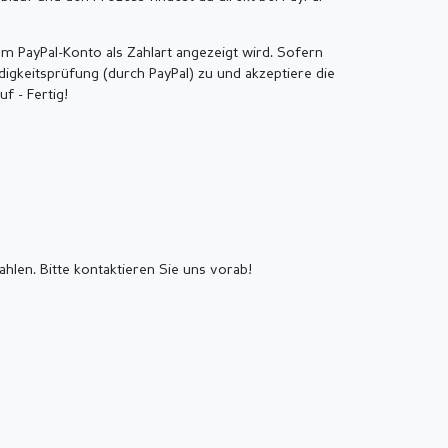
em PayPal-Konto als Zahlart angezeigt wird. Sofern
digkeitsprüfung (durch PayPal) zu und akzeptiere die
f - Fertig!
hlen. Bitte kontaktieren Sie uns vorab!