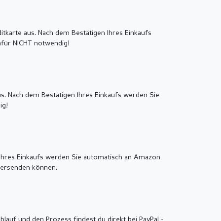
itkarte aus. Nach dem Bestätigen Ihres Einkaufs
dafür NICHT notwendig!
aus. Nach dem Bestätigen Ihres Einkaufs werden Sie
ig!
Ihres Einkaufs werden Sie automatisch an Amazon
 versenden können.
auf und den Prozess findest du direkt bei PayPal -