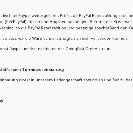
isch an Paypal weitergeleitet. Prüfe, ob PayPal Ratenzahlung in dein
ag (bei PayPal) stellen und Angaben bestätigen. Stimme der Kreditwür
erbindlich die PayPal Ratenzahlung und bestätige abschließend den Kau
n, so dass wir die Ware schnellstmöglich an dich versenden können.
enst Paypal und hat nichts mit der Goingfast GmbH zu tun!
schäft nach Terminvereinbarung
einbarung direkt in unserem Ladengeschäft abzuholen und Bar zu beza
ay