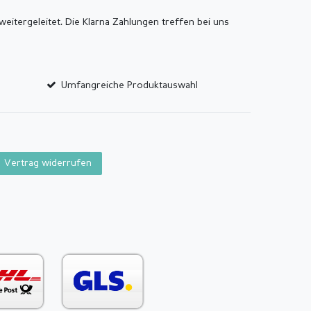
eitergeleitet. Die Klarna Zahlungen treffen bei uns
Umfangreiche Produktauswahl
Vertrag widerrufen