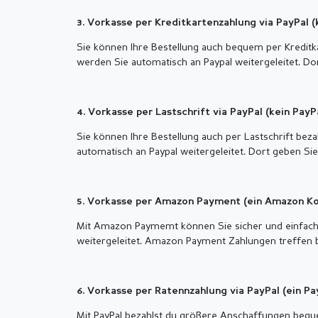
3. Vorkasse per Kreditkartenzahlung via PayPal 
Sie können Ihre Bestellung auch bequem per Kreditka
werden Sie automatisch an Paypal weitergeleitet. Dor
4. Vorkasse per Lastschrift via PayPal (kein Pay
Sie können Ihre Bestellung auch per Lastschrift bez
automatisch an Paypal weitergeleitet. Dort geben Sie
5. Vorkasse per Amazon Payment (ein Amazon Ko
Mit Amazon Paymemt können Sie sicher und einfach
weitergeleitet. Amazon Payment Zahlungen treffen b
6. Vorkasse per Ratennzahlung via PayPal (ein P
Mit PayPal bezahlst du größere Anschaffungen bequem