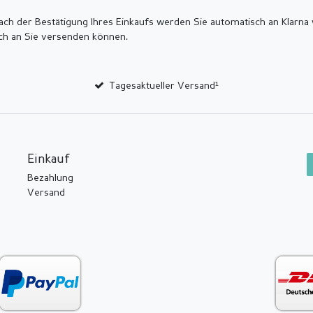
ach der Bestätigung Ihres Einkaufs werden Sie automatisch an Klarna w
ich an Sie versenden können.
Tagesaktueller Versand¹
Einkauf
Bezahlung
Versand