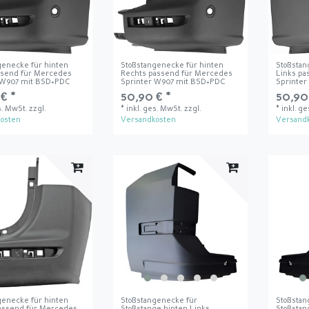
genecke für hinten
Stoßstangenecke für hinten
Stoßstan
ssend für Mercedes
Rechts passend für Mercedes
Links pa
 W907 mit BSD+PDC
Sprinter W907 mit BSD+PDC
Sprinter
€ *
50,90 € *
50,90
s. MwSt.
zzgl.
*
inkl. ges. MwSt.
zzgl.
*
inkl. g
osten
Versandkosten
Versand
genecke für hinten
Stoßstangenecke für
Stoßstan