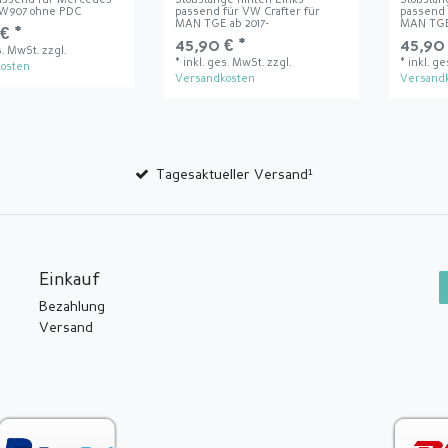
assend für Mercedes
Stoßstange hinten Links
Stoßstan
 W907 ohne PDC
passend für VW Crafter für
passend 
MAN TGE ab 2017-
MAN TGE 
€ *
45,90 € *
45,90 
s. MwSt.
zzgl.
*
inkl. ges. MwSt.
zzgl.
*
inkl. g
osten
Versandkosten
Versand
Tagesaktueller Versand¹
Einkauf
Bezahlung
Versand