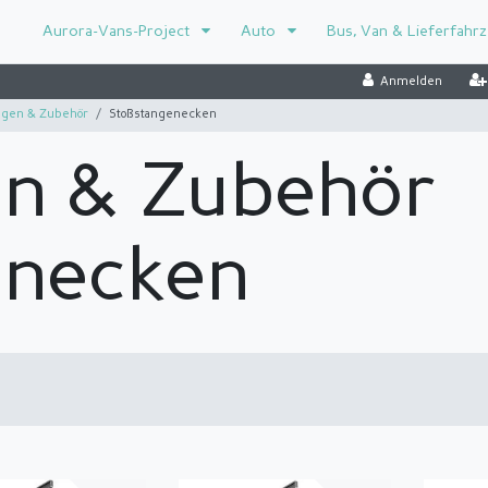
Aurora-Vans-Project
Auto
Bus, Van & Lieferfahr
Anmelden
ngen & Zubehör
Stoßstangenecken
en & Zubehör
enecken