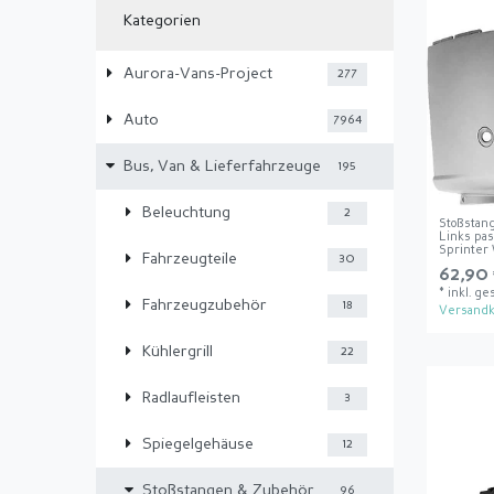
Kategorien
Aurora-Vans-Project
277
Auto
7964
Bus, Van & Lieferfahrzeuge
195
Beleuchtung
2
Stoßstan
Links pa
Sprinter
Fahrzeugteile
30
62,90 
*
inkl. ge
Fahrzeugzubehör
18
Versandk
Kühlergrill
22
Radlaufleisten
3
Spiegelgehäuse
12
Stoßstangen & Zubehör
96