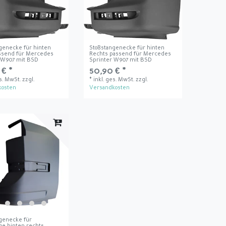
genecke für hinten
Stoßstangenecke für hinten
ssend für Mercedes
Rechts passend für Mercedes
 W907 mit BSD
Sprinter W907 mit BSD
 € *
50,90 € *
es. MwSt.
zzgl.
*
inkl. ges. MwSt.
zzgl.
kosten
Versandkosten
genecke für