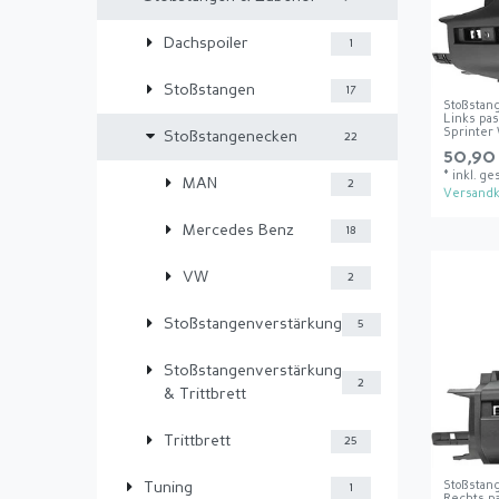
Dachspoiler
1
Stoßstangen
17
Stoßstan
Links pa
Sprinter
Stoßstangenecken
22
50,90 
*
inkl. ge
MAN
2
Versandk
Mercedes Benz
18
VW
2
Stoßstangenverstärkung
5
Stoßstangenverstärkung
2
& Trittbrett
Trittbrett
25
Stoßstan
Tuning
1