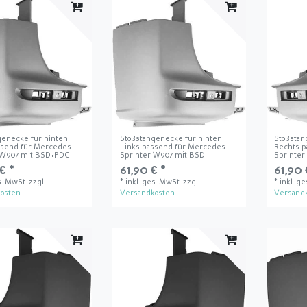
genecke für hinten
Stoßstangenecke für hinten
Stoßstan
ssend für Mercedes
Links passend für Mercedes
Rechts 
 W907 mit BSD+PDC
Sprinter W907 mit BSD
Sprinter
€ *
61,90 € *
61,90 
s. MwSt.
zzgl.
*
inkl. ges. MwSt.
zzgl.
*
inkl. g
osten
Versandkosten
Versand