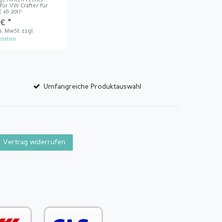
ge hinten rechts
für VW Crafter für
ab 2017-
€ *
es. MwSt.
zzgl.
kosten
Umfangreiche Produktauswahl
Vertrag widerrufen