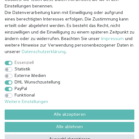
Einstellungen benennen.
Die Datenverarbeitung kann mit Einwilligung oder aufgrund
eines berechtigten Interesses erfolgen. Die Zustimmung kann
erteilt oder abgelehnt werden. Es besteht das Recht, nicht
einzuwilligen und die Einwilligung zu einem späteren Zeitpunkt zu
ändern oder zu widerrufen. Beachten Sie unser
Impressum
und
weitere Hinweise zur Verwendung personenbezogener Daten in
Impressum
Daten­schutz­erklärung
AGB
unserer
Daten­schutz­erklärung
.
Essenziell
Statistik
Barrierefreiheitserklärung
Widerrufs­recht
Externe Medien
DHL Wunschzustellung
PayPal
Kontakt
Vertrag widerrufen
Funktional
Weitere Einstellungen
Alle akzeptieren
© Copyright 2026 | Alle Rechte vorbehalten.
¹ Alle bezahlten Bestellungen bis 14 Uhr werden am selben Tag (Mo-
Alle ablehnen
Fr außer Feiertage) versendet außer angefertigte Ware