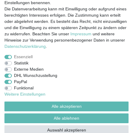
Einstellungen benennen.
Die Datenverarbeitung kann mit Einwilligung oder aufgrund eines
berechtigten Interesses erfolgen. Die Zustimmung kann erteilt
oder abgelehnt werden. Es besteht das Recht, nicht einzuwilligen
und die Einwilligung zu einem späteren Zeitpunkt zu ändern oder
zu widerrufen. Beachten Sie unser
Impressum
und weitere
Hinweise zur Verwendung personenbezogener Daten in unserer
Impressum
Daten­schutz­erklärung
AGB
Daten­schutz­erklärung
.
Essenziell
Statistik
Barrierefreiheitserklärung
Widerrufs­recht
Externe Medien
DHL Wunschzustellung
PayPal
Kontakt
Vertrag widerrufen
Funktional
Weitere Einstellungen
Alle akzeptieren
© Copyright 2026 | Alle Rechte vorbehalten.
¹ Alle bezahlten Bestellungen bis 14 Uhr werden am selben Tag (Mo-Fr außer
Alle ablehnen
Feiertage) versendet außer angefertigte Ware
Auswahl akzeptieren