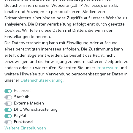
Besucher:innen unserer Webseite (z.B. IP-Adresse), um z.B.
Inhalte und Anzeigen zu personalisieren, Medien von
Drittanbietern einzubinden oder Zugriffe auf unsere Website zu
analysieren. Die Datenverarbeitung erfolgt erst durch gesetzte
Cookies. Wir teilen diese Daten mit Dritten, die wir in den
Einstellungen benennen.
Die Datenverarbeitung kann mit Einwilligung oder aufgrund
eines berechtigten Interesses erfolgen. Die Zustimmung kann
erteilt oder abgelehnt werden. Es besteht das Recht, nicht
einzuwilligen und die Einwilligung zu einem späteren Zeitpunkt zu
ändern oder zu widerrufen. Beachten Sie unser
Impressum
und
weitere Hinweise zur Verwendung personenbezogener Daten in
Impressum
Daten­schutz­erklärung
AGB
unserer
Daten­schutz­erklärung
.
Essenziell
Statistik
Barrierefreiheitserklärung
Widerrufs­recht
Externe Medien
DHL Wunschzustellung
PayPal
Kontakt
Vertrag widerrufen
Funktional
Weitere Einstellungen