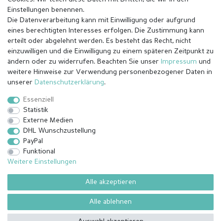
Einstellungen benennen.
Die Datenverarbeitung kann mit Einwilligung oder aufgrund
eines berechtigten Interesses erfolgen. Die Zustimmung kann
erteilt oder abgelehnt werden. Es besteht das Recht, nicht
einzuwilligen und die Einwilligung zu einem späteren Zeitpunkt zu
ändern oder zu widerrufen. Beachten Sie unser
Impressum
und
weitere Hinweise zur Verwendung personenbezogener Daten in
Impressum
Daten­schutz­erklärung
AGB
unserer
Daten­schutz­erklärung
.
Essenziell
Statistik
Barrierefreiheitserklärung
Widerrufs­recht
Externe Medien
DHL Wunschzustellung
PayPal
Kontakt
Vertrag widerrufen
Funktional
Weitere Einstellungen
Alle akzeptieren
© Copyright 2026 | Alle Rechte vorbehalten.
¹ Alle bezahlten Bestellungen bis 14 Uhr werden am selben Tag (Mo-
Alle ablehnen
Fr außer Feiertage) versendet außer angefertigte Ware