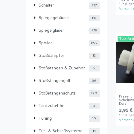
*
inkl. ge
Schalter
727
Versandk
Spiegelgehäuse
148
Spiegelgläser
478
Top-Arti
Spoiler
1972
Stoßdämpfer
12
Stoßstangen & Zubehör
5
Stoßstangengrill
36
Stoßstangenschutz
220
Passend 
Scheinwe
Kurz
Tankzubehör
2
2,95 €
*
inkl. ge
Tuning
10
Versandk
Tür- & Schließsysteme
14