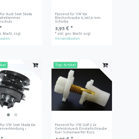
für Audi Seat Skoda
Passend für VW 10x
Halteklammer
Blechschraube 6,3x17,8 mm
rschutz
Scheibe
*
3,95 € *
es. MwSt.
zzgl.
*
inkl. ges. MwSt.
zzgl.
kosten
Versandkosten
ikel
Top-Artikel
für VW Seat Skoda 10x
Passend für VW Golf 2 2x
nenverkleidung +
Gelenkstueck Einstellschraube
g
fuer Scheinwerfer Kurz