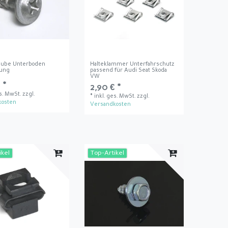
aube Unterboden
Halteklammer Unterfahrschutz
dung
passend für Audi Seat Skoda
VW
 *
2,90 € *
es. MwSt.
zzgl.
*
inkl. ges. MwSt.
zzgl.
kosten
Versandkosten
ikel
Top-Artikel