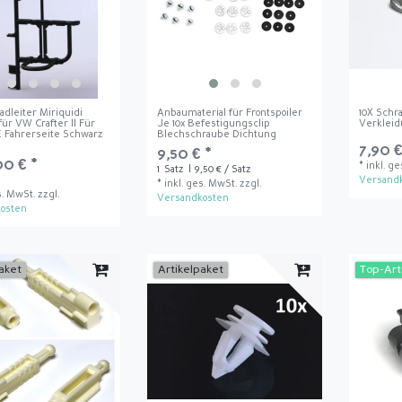
dleiter Miriquidi
Anbaumaterial für Frontspoiler
10X Schr
ür VW Crafter II Für
Je 10x Befestigungsclip
Verklei
Fahrerseite Schwarz
Blechschraube Dichtung
7,90 €
9,50 € *
00 € *
*
inkl. g
1
Satz
| 9,50 € / Satz
Versand
*
inkl. ges. MwSt.
zzgl.
s. MwSt.
zzgl.
Versandkosten
osten
aket
Artikelpaket
Top-Art