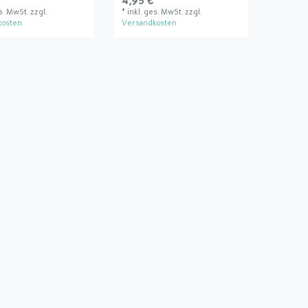
 *
4,95 € *
es. MwSt.
zzgl.
*
inkl. ges. MwSt.
zzgl.
kosten
Versandkosten