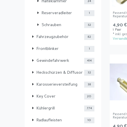
Halteklammer
24
Reserveradleiter
1
Passend 
Reparatu
4,90 €
Schrauben
32
1
Paar
*
inkl. ge
Fahrzeugzubehör
82
Versandk
Frontblinker
1
Gewindefahrwerk
414
Heckschürzen & Diffusor
32
Karosserieversteifung
38
Key Cover
20
Kühlergrill
774
Passend
Reparatu
Radlaufleisten
10
4,90 €