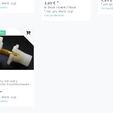
5,95 €
3,95 € *
s. MwSt.
zzgl.
*
inkl. g
osten
10
Stück
| 0,40 € / Stück
Versand
*
inkl. ges. MwSt.
zzgl.
Versandkosten
kel
für VW Golf 2
rfer Einstellschraube
 *
s. MwSt.
zzgl.
osten