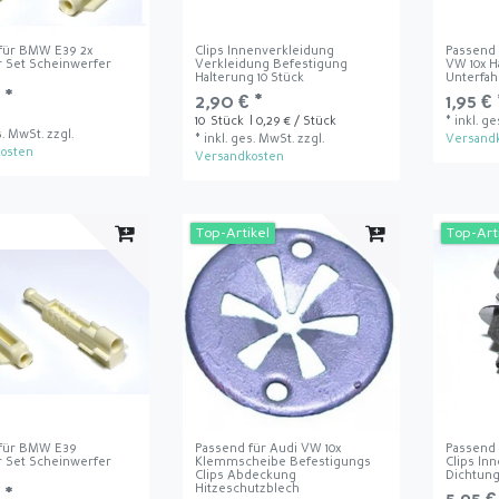
für BMW E39 2x
Clips Innenverkleidung
Passend 
r Set Scheinwerfer
Verkleidung Befestigung
VW 10x 
Halterung 10 Stück
Unterfah
 *
2,90 € *
1,95 € 
10
Stück
| 0,29 € / Stück
*
inkl. g
s. MwSt.
zzgl.
*
inkl. ges. MwSt.
zzgl.
Versand
osten
Versandkosten
Top-Artikel
Top-Art
 für BMW E39
Passend für Audi VW 10x
Passend 
r Set Scheinwerfer
Klemmscheibe Befestigungs
Clips In
Clips Abdeckung
Dichtun
Hitzeschutzblech
 *