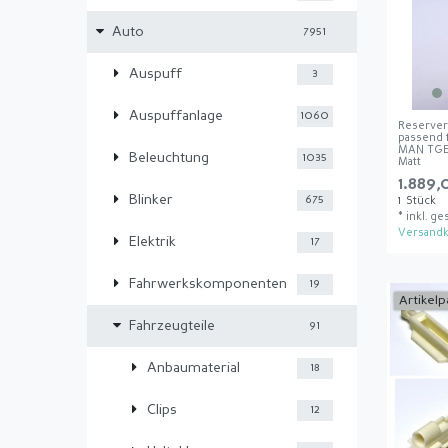
Auto
7951
Auspuff
3
Auspuffanlage
1060
Reservera
passend f
MAN TGE 
Beleuchtung
1035
Matt
1.889,
Blinker
675
1
Stück
*
inkl. ge
Versandk
Elektrik
17
Fahrwerkskomponenten
19
Artikelp
Fahrzeugteile
91
Anbaumaterial
18
Clips
12