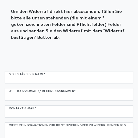
Um den Widerruf direkt hier abzusenden, füllen Sie
bitte alle unten stehenden (die mit einem *
gekennzeichneten Felder sind Pflichtfelder) Felder
aus und senden Sie den Widerruf mit dem "Widerruf
bestätigen" Button ab.
Ceres::Template.mailFormHoneypotLabel
VOLLSTÄNDIGER NAME*
AUFTRAGSNUMMER / RECHNUNGSNUMMER*
KONTAKT-E-MAIL*
WEITERE INFORMATIONEN ZUR IDENTIFIZIERUNG DER ZU WIDERRUFENDEN BESTELLUNG/PRODUKTE (OPTIONAL):