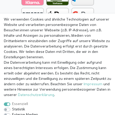
Wir verwenden Cookies und ähnliche Technologien auf unserer
Website und verarbeiten personenbezogene Daten von
Besucher:innen unserer Webseite (z.B. IP-Adresse), um z.B.
Inhalte und Anzeigen zu personalisieren, Medien von
Drittanbietern einzubinden oder Zugriffe auf unsere Website zu
analysieren. Die Datenverarbeitung erfolgt erst durch gesetzte
Cookies. Wir teilen diese Daten mit Dritten, die wir in den
Einstellungen benennen.
Die Datenverarbeitung kann mit Einwilligung oder aufgrund
eines berechtigten Interesses erfolgen. Die Zustimmung kann
erteilt oder abgelehnt werden. Es besteht das Recht, nicht
einzuwilligen und die Einwilligung zu einem späteren Zeitpunkt zu
ändern oder zu widerrufen. Beachten Sie unser
Impressum
und
weitere Hinweise zur Verwendung personenbezogener Daten in
Impressum
Daten­schutz­erklärung
AGB
unserer
Daten­schutz­erklärung
.
Essenziell
Statistik
Barrierefreiheitserklärung
Widerrufs­recht
Externe Medien