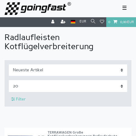
☰
EUR
0
0,00 EUR
Radlaufleisten
Kotflügelverbreiterung
Filter
TERRAWAGEN Große