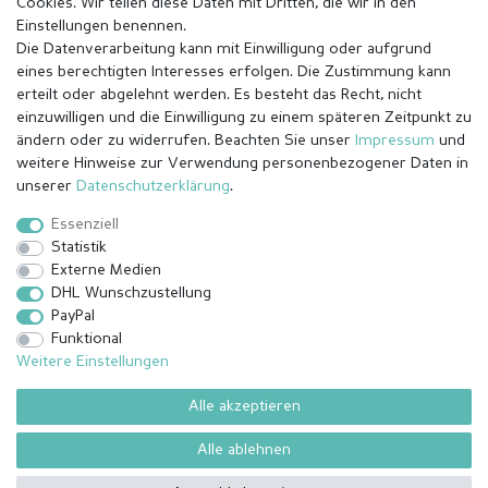
Cookies. Wir teilen diese Daten mit Dritten, die wir in den
Einstellungen benennen.
Die Datenverarbeitung kann mit Einwilligung oder aufgrund
eines berechtigten Interesses erfolgen. Die Zustimmung kann
erteilt oder abgelehnt werden. Es besteht das Recht, nicht
einzuwilligen und die Einwilligung zu einem späteren Zeitpunkt zu
ändern oder zu widerrufen. Beachten Sie unser
Impressum
und
weitere Hinweise zur Verwendung personenbezogener Daten in
Impressum
Daten­schutz­erklärung
AGB
unserer
Daten­schutz­erklärung
.
Essenziell
Statistik
Barrierefreiheitserklärung
Widerrufs­recht
Externe Medien
DHL Wunschzustellung
PayPal
Kontakt
Vertrag widerrufen
Funktional
Weitere Einstellungen
Alle akzeptieren
© Copyright 2026 | Alle Rechte vorbehalten.
¹ Alle bezahlten Bestellungen bis 14 Uhr werden am selben Tag (Mo-
Alle ablehnen
Fr außer Feiertage) versendet außer angefertigte Ware