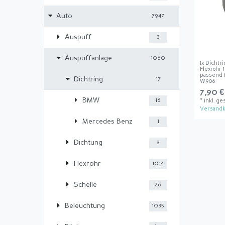
Auto
7947
Auspuff
3
Auspuffanlage
1060
1x Dichtr
Flexrohr 
passend 
Dichtring
17
W906
7,90 €
BMW
16
*
inkl. ge
Versandk
Mercedes Benz
1
Dichtung
3
Flexrohr
1014
Schelle
26
Beleuchtung
1035