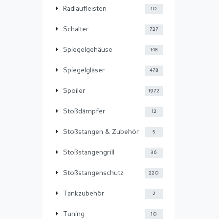
Radlaufleisten
10
Schalter
727
Spiegelgehäuse
148
Spiegelgläser
478
Spoiler
1972
Stoßdämpfer
12
Stoßstangen & Zubehör
5
Stoßstangengrill
36
Stoßstangenschutz
220
Tankzubehör
2
Tuning
10