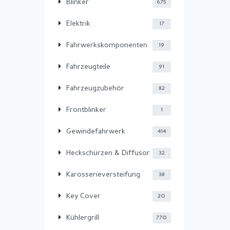
Blinker
675
Elektrik
17
Fahrwerkskomponenten
19
Fahrzeugteile
91
Fahrzeugzubehör
82
Frontblinker
1
Gewindefahrwerk
414
Heckschürzen & Diffusor
32
Karosserieversteifung
38
Key Cover
20
Kühlergrill
770