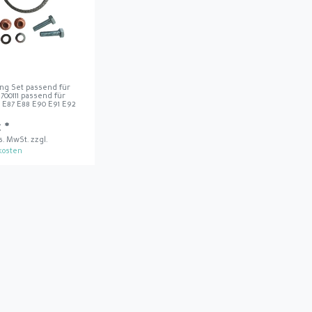
ring Set passend für
1700111 passend für
E87 E88 E90 E91 E92
 *
es. MwSt.
zzgl.
kosten