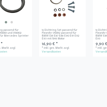
ing passend für
1x Dichtring Set passend für
1x Dicht
1700101 und 1700102
Flexrohr 1700112 passend für
Flexrohr 
für Mercedes Sprinter
BMW E81 E87 E88 E90 E91 E92
BMW E81 
E93 mit N43 Motor
E93
 *
16,90 € *
9,90 €
s. MwSt.
zzgl.
*
inkl. ges. MwSt.
zzgl.
*
inkl. g
osten
Versandkosten
Versand