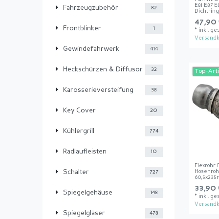
E81 E87 E
Fahrzeugzubehör
82
Dichtring
47,90 
Frontblinker
1
*
inkl. ge
Versandk
Gewindefahrwerk
414
Heckschürzen & Diffusor
32
Top-Arti
Karosserieversteifung
38
Key Cover
20
Kühlergrill
774
Radlaufleisten
10
Flexrohr
Schalter
Hosenroh
727
60,5x235
33,90 
Spiegelgehäuse
148
*
inkl. ge
Versandk
Spiegelgläser
478