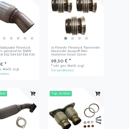
Katalysator Flexstück
3x Flexrohr Flexstück Flammrohr
hr passend für BMW
Hosenrohr Auspuff Rohr
E81 E82 E84 E87 E88 E90
76x96mm Innen 72mm
98,50 € *
€ *
*
inkl. ges. MwSt.
zzgl.
es. MwSt.
zzgl.
Versandkosten
kosten
ikel
Top-Artikel