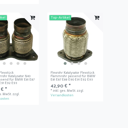
ikel
Top-Artikel
 Flexstück
Flexrohr Katalysator Flexstück
rrohr Katalysator N43
Flammrohr passend für BMW
ssend für BMW E81 E87
E81 E87 E88 E90 E91 E92 E93
E91 E92 E93
42,90 € *
 € *
*
inkl. ges. MwSt.
zzgl.
es. MwSt.
zzgl.
Versandkosten
kosten