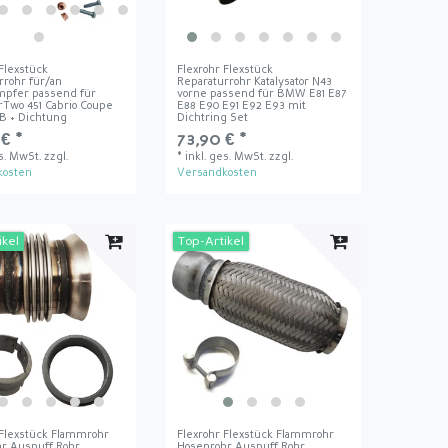
 Flexstück
Flexrohr Flexstück
rrohr für/an
Reparaturrohr Katalysator N43
mpfer passend für
vorne passend für BMW E81 E87
rTwo 451 Cabrio Coupe
E88 E90 E91 E92 E93 mit
5B + Dichtung
Dichtring Set
€ *
73,90 € *
es. MwSt.
zzgl.
*
inkl. ges. MwSt.
zzgl.
kosten
Versandkosten
ikel
Top-Artikel
 Flexstück Flammrohr
Flexrohr Flexstück Flammrohr
r Auspuff Rohr
Hosenrohr Auspuff Rohr