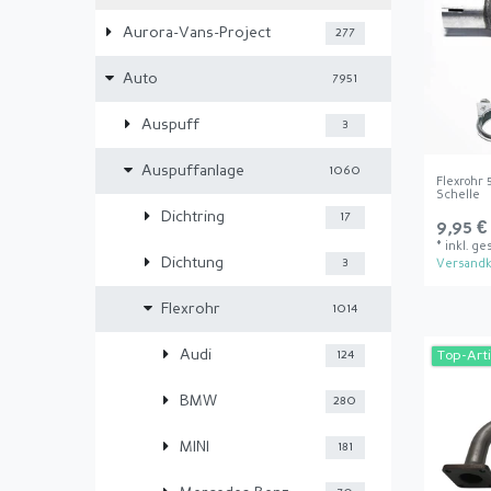
Aurora-Vans-Project
277
Auto
7951
Auspuff
3
Auspuffanlage
1060
Flexrohr
Schelle
Dichtring
17
9,95 €
*
inkl. ge
Dichtung
3
Versandk
Flexrohr
1014
Audi
124
Top-Arti
BMW
280
MINI
181