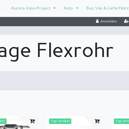
Aurora-Vans-Project
Auto
Bus, Van & Lieferfahr
Anmelden
age Flexrohr
kel
Top-Artikel
Top-Art