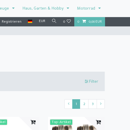
zeuge
Haus, Garten & Hobby
Motorrad
EUR
Registrieren
0
0
0,00 EUR
Filter
1
2
3
ikel
Top-Artikel