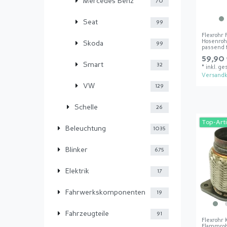
Mercedes Benz
70
Seat
99
Flexrohr
Hosenroh
Skoda
99
passend 
59,90 
Smart
32
*
inkl. ge
Versandk
VW
129
Schelle
26
Top-Arti
Beleuchtung
1035
Blinker
675
Elektrik
17
Fahrwerkskomponenten
19
Fahrzeugteile
91
Flexrohr 
Flammro