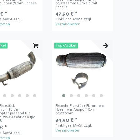
 Innen 72mm Schelle
60,5x235mm Euro 5 6 mit
g
Schelle
€ *
47,90 € *
es. MwSt.
zzgl.
*
inkl. ges. MwSt.
zzgl.
kosten
Versandkosten
ikel
Top-Artikel
 Flexstück
Flexrohr Flexstück Flammrohr
rrohr für/an
Hosenrohr Auspuff Rohr
mpfer passend für
60x250mm
rTwo 451 Cabrio Coupe
34,90 € *
5B
*
inkl. ges. MwSt.
zzgl.
€ *
Versandkosten
es. MwSt.
zzgl.
kosten