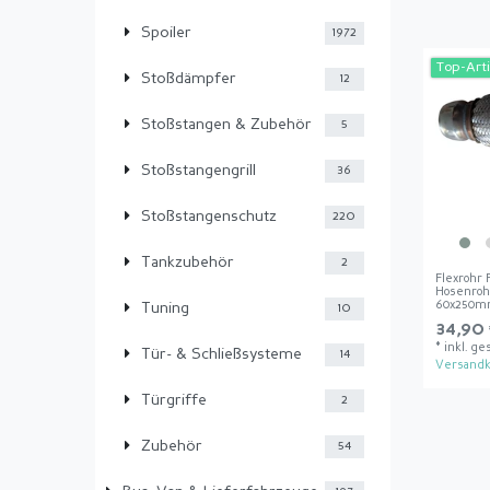
Spoiler
1972
Top-Arti
Stoßdämpfer
12
Stoßstangen & Zubehör
5
Stoßstangengrill
36
Stoßstangenschutz
220
Tankzubehör
2
Flexrohr
Hosenroh
60x250
Tuning
10
34,90 
*
inkl. ge
Tür- & Schließsysteme
14
Versandk
Türgriffe
2
Zubehör
54