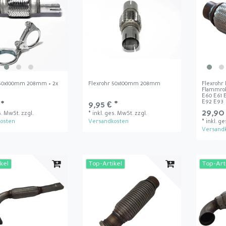
 50x100mm 208mm + 2x
Flexrohr 50x100mm 208mm
Flexrohr 
Flammro
E60 E61 
E92 E93
 *
9,95 € *
29,90 
s. MwSt.
zzgl.
*
inkl. ges. MwSt.
zzgl.
osten
Versandkosten
*
inkl. g
Versand
kel
Top-Artikel
Top-Art