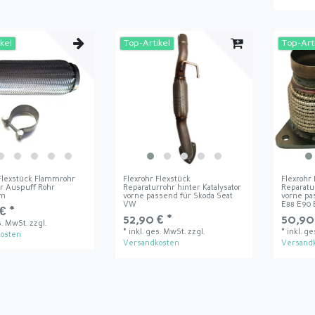
kel
Top-Artikel
Top-Art
 Flexstück Flammrohr
Flexrohr Flexstück
Flexrohr
r Auspuff Rohr
Reparaturrohr hinter Katalysator
Reparatu
mm
vorne passend für Skoda Seat
vorne pa
VW
E88 E90 
€ *
52,90 € *
50,90
s. MwSt.
zzgl.
*
inkl. ges. MwSt.
zzgl.
*
inkl. g
osten
Versandkosten
Versand