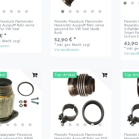
 Flexstück Flammrohr
Flexrohr Flexstück Flammrohr
Flexrohr
r Auspuff Rohr vorne
Hosenrohr Auspuff Rohr vorne
Reparatu
für VW Seat
passend für VW Seat Skoda
Schalldä
Audi
Smart Fo
€ *
1.0 Euro 
52,90 € *
s. MwSt.
zzgl.
62,90 
*
inkl. ges. MwSt.
zzgl.
osten
*
inkl. g
Versandkosten
Versand
kel
Top-Artikel
Top-Art
Katalysator Flexstück
Flexrohr Flexstück Flammrohr
Flexrohr
hr passend für BMW
Hosenrohr Auspuff Rohr vor PDF
Hosenroh