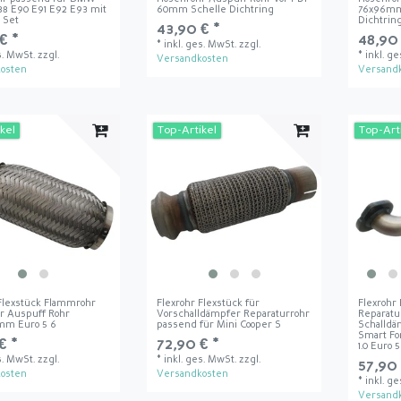
88 E90 E91 E92 E93 mit
60mm Schelle Dichtring
76x96mm
 Set
Dichtrin
43,90 € *
€ *
48,90 
*
inkl. ges. MwSt.
zzgl.
s. MwSt.
zzgl.
*
inkl. g
Versandkosten
osten
Versand
kel
Top-Artikel
Top-Art
 Flexstück Flammrohr
Flexrohr Flexstück für
Flexrohr
r Auspuff Rohr
Vorschalldämpfer Reparaturrohr
Reparatu
mm Euro 5 6
passend für Mini Cooper S
Schalldä
Smart Fo
€ *
72,90 € *
1.0 Euro 
s. MwSt.
zzgl.
*
inkl. ges. MwSt.
zzgl.
57,90 
osten
Versandkosten
*
inkl. g
Versand