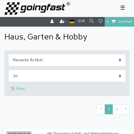
☰
EUR
0
0,00 EUR
Haus, Garten & Hobby
Filter
1
2
3M Thinsulate Schall- und Wärmedämmung