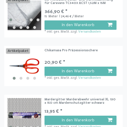
Artikelpaket
für Caravans TC3403 ACST 1,52M x 15M
366,90 € *
15
Meter
| 24,46 € / Meter
In den Warenkorb
*
inkl. ges. MwSt.
zzgl.
Versandkosten
Chikamasa Pro Präzessionsschere
Artikelpaket
20,90 € *
In den Warenkorb
*
inkl. ges. MwSt.
zzgl.
Versandkosten
Mardergitter Marderabwehr universal XL 190
x 150 cm Marderschutzgitter schwarz
13,95 € *
In den Warenkorb