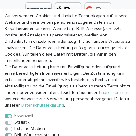
Wir verwenden Cookies und ähnliche Technologien auf unserer
Website und verarbeiten personenbezogene Daten von
Besucher:innen unserer Webseite (z.B. IP-Adresse), um z.B.
Inhalte und Anzeigen zu personalisieren, Medien von
Drittanbietern einzubinden oder Zugriffe auf unsere Website zu
analysieren. Die Datenverarbeitung erfolgt erst durch gesetzte
Cookies. Wir teilen diese Daten mit Dritten, die wir in den
Einstellungen benennen.
Die Datenverarbeitung kann mit Einwilligung oder aufgrund
eines berechtigten Interesses erfolgen. Die Zustimmung kann
erteilt oder abgelehnt werden. Es besteht das Recht, nicht
einzuwilligen und die Einwilligung zu einem späteren Zeitpunkt zu
ändern oder zu widerrufen. Beachten Sie unser
Impressum
und
weitere Hinweise zur Verwendung personenbezogener Daten in
Impressum
Daten­schutz­erklärung
AGB
unserer
Daten­schutz­erklärung
.
Essenziell
Statistik
Barrierefreiheitserklärung
Widerrufs­recht
Externe Medien
DHL Wunschzustellung