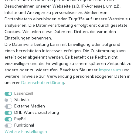
Website und verarbeiten personenbezogene Daten von
Besucher:innen unserer Webseite (z.B. IP-Adresse), um z.B.
Inhalte und Anzeigen zu personalisieren, Medien von
Drittanbietern einzubinden oder Zugriffe auf unsere Website zu
analysieren. Die Datenverarbeitung erfolgt erst durch gesetzte
Cookies. Wir teilen diese Daten mit Dritten, die wir in den
Einstellungen benennen.
Die Datenverarbeitung kann mit Einwilligung oder aufgrund
eines berechtigten Interesses erfolgen. Die Zustimmung kann
erteilt oder abgelehnt werden. Es besteht das Recht, nicht
einzuwilligen und die Einwilligung zu einem späteren Zeitpunkt zu
ändern oder zu widerrufen. Beachten Sie unser
Impressum
und
weitere Hinweise zur Verwendung personenbezogener Daten in
Impressum
Daten­schutz­erklärung
AGB
unserer
Daten­schutz­erklärung
.
Essenziell
Statistik
Barrierefreiheitserklärung
Widerrufs­recht
Externe Medien
DHL Wunschzustellung
PayPal
Kontakt
Vertrag widerrufen
Funktional
Weitere Einstellungen