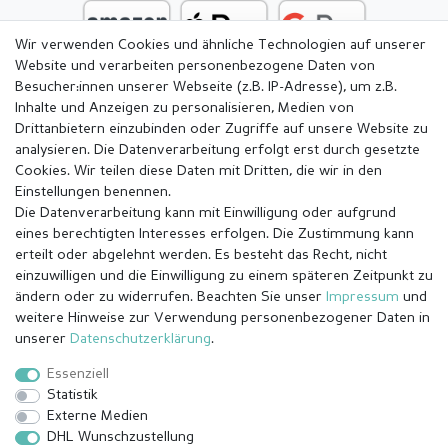
Wir verwenden Cookies und ähnliche Technologien auf unserer
Website und verarbeiten personenbezogene Daten von
Besucher:innen unserer Webseite (z.B. IP-Adresse), um z.B.
Inhalte und Anzeigen zu personalisieren, Medien von
Drittanbietern einzubinden oder Zugriffe auf unsere Website zu
analysieren. Die Datenverarbeitung erfolgt erst durch gesetzte
Cookies. Wir teilen diese Daten mit Dritten, die wir in den
Einstellungen benennen.
Die Datenverarbeitung kann mit Einwilligung oder aufgrund
eines berechtigten Interesses erfolgen. Die Zustimmung kann
erteilt oder abgelehnt werden. Es besteht das Recht, nicht
einzuwilligen und die Einwilligung zu einem späteren Zeitpunkt zu
ändern oder zu widerrufen. Beachten Sie unser
Impressum
und
weitere Hinweise zur Verwendung personenbezogener Daten in
Impressum
Daten­schutz­erklärung
AGB
unserer
Daten­schutz­erklärung
.
Essenziell
Statistik
Barrierefreiheitserklärung
Widerrufs­recht
Externe Medien
DHL Wunschzustellung