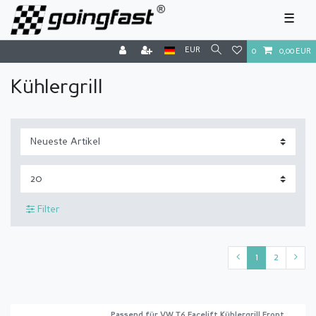
☰
EUR
0
0,00 EUR
Kühlergrill
Filter
1
2
Passend für VW T6 Facelift Kühlergrill Front