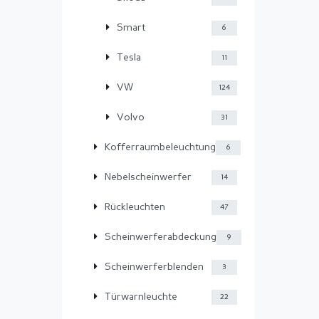
Smart
6
Tesla
11
VW
124
Volvo
31
Kofferraumbeleuchtung
6
Nebelscheinwerfer
14
Rückleuchten
47
Scheinwerferabdeckung
9
Scheinwerferblenden
3
Türwarnleuchte
22