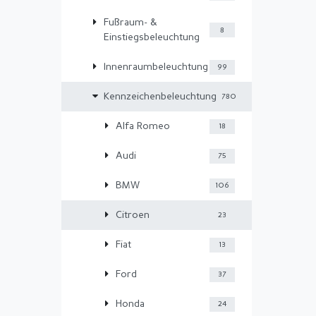
Fußraum- &
8
Einstiegsbeleuchtung
Innenraumbeleuchtung
99
Kennzeichenbeleuchtung
780
Alfa Romeo
18
Audi
75
BMW
106
Citroen
23
Fiat
13
Ford
37
Honda
24