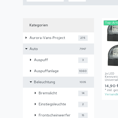
Top-Arti
Kategorien
Aurora-Vans-Project
276
Auto
7947
Auspuff
3
Auspuffanlage
1060
2x LED
Kennzei
Universa
Beleuchtung
1035
14,90 
*
inkl. ge
Bremslicht
14
Versandk
Einstiegsleuchte
2
Frontscheinwerfer
15