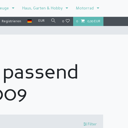
zeuge
Haus, Garten & Hobby
Motorrad
EUR
Registrieren
0
0
0,00 EUR
 passend
009
Filter