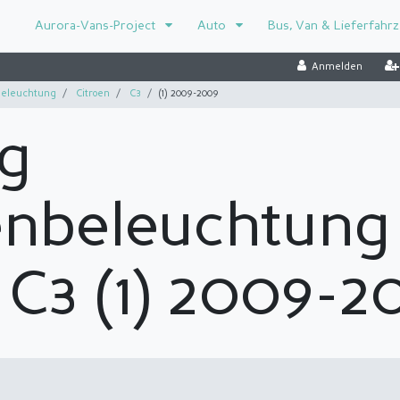
Aurora-Vans-Project
Auto
Bus, Van & Lieferfahr
Anmelden
eleuchtung
Citroen
C3
(1) 2009-2009
g
enbeleuchtung
 C3 (1) 2009-2