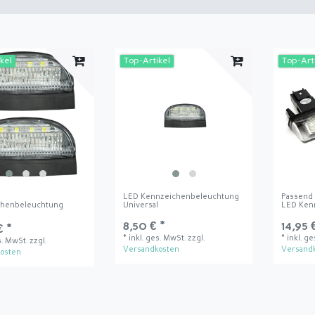
kel
Top-Artikel
Top-Art
LED Kennzeichenbeleuchtung
Passend 
chenbeleuchtung
Universal
LED Ken
l
8,50 € *
14,95 
€ *
*
inkl. ges. MwSt.
zzgl.
*
inkl. g
s. MwSt.
zzgl.
Versandkosten
Versand
osten