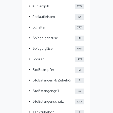
Kühlergrill
770
Radlaufleisten
10
Schalter
727
Spiegelgehäuse
148
Spiegelgläser
478
Spoiler
1972
Stoßdämpfer
12
Stoßstangen & Zubehör
5
Stoßstangengrill
36
Stoßstangenschutz
220
Tankzubehör
2