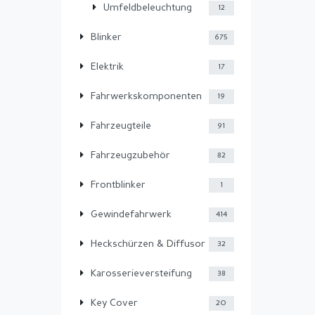
Umfeldbeleuchtung
12
Blinker
675
Elektrik
17
Fahrwerkskomponenten
19
Fahrzeugteile
91
Fahrzeugzubehör
82
Frontblinker
1
Gewindefahrwerk
414
Heckschürzen & Diffusor
32
Karosserieversteifung
38
Key Cover
20