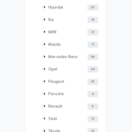
Hyundai
10
Kia
18
MINI
21
Mazda
11
Mercedes Benz
98
Opel
54
Peugeot
47
Porsche
4
Renault
6
Seat
31
Skoda
12