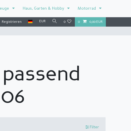
zeuge
Haus, Garten & Hobby
Motorrad
EUR
Registrieren
0
0
0,00 EUR
 passend
006
Filter