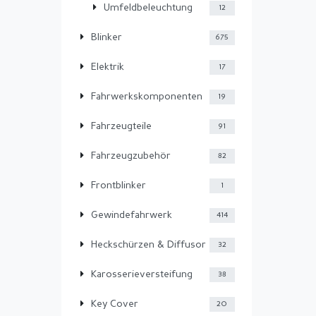
Umfeldbeleuchtung
12
Blinker
675
Elektrik
17
Fahrwerkskomponenten
19
Fahrzeugteile
91
Fahrzeugzubehör
82
Frontblinker
1
Gewindefahrwerk
414
Heckschürzen & Diffusor
32
Karosserieversteifung
38
Key Cover
20