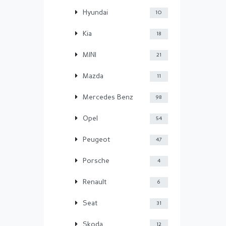
Hyundai
10
Kia
18
MINI
21
Mazda
11
Mercedes Benz
98
Opel
54
Peugeot
47
Porsche
4
Renault
6
Seat
31
Skoda
12