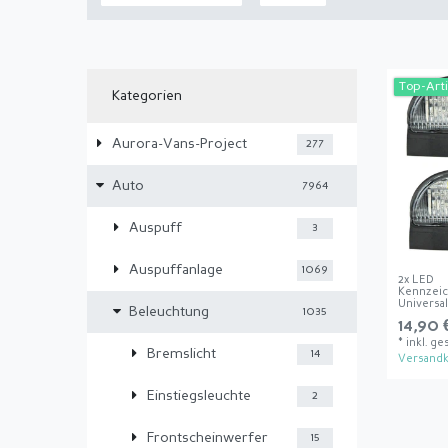
Top-Arti
Kategorien
Aurora-Vans-Project
277
Auto
7964
Auspuff
3
Auspuffanlage
1069
2x LED
Kennzei
Universa
Beleuchtung
1035
14,90 
*
inkl. ge
Bremslicht
14
Versandk
Einstiegsleuchte
2
Frontscheinwerfer
15