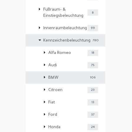
Fußraum- &
8
Einstiegsbeleuchtung
Innenraumbeleuchtung
99
Kennzeichenbeleuchtung
780
Alfa Romeo
18
Audi
75
BMW
106
Citroen
23
Fiat
13
Ford
37
Honda
24