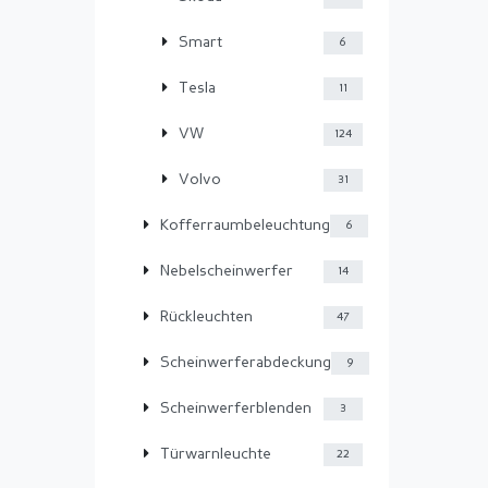
Smart
6
Tesla
11
VW
124
Volvo
31
Kofferraumbeleuchtung
6
Nebelscheinwerfer
14
Rückleuchten
47
Scheinwerferabdeckung
9
Scheinwerferblenden
3
Türwarnleuchte
22