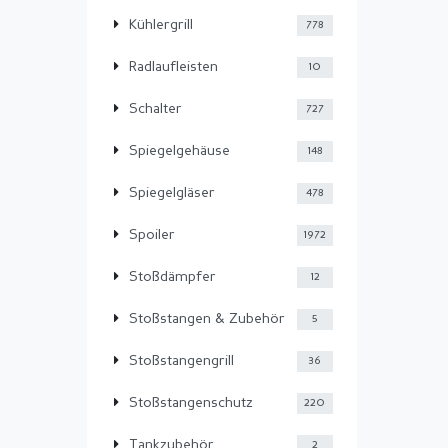
Kühlergrill
778
Radlaufleisten
10
Schalter
727
Spiegelgehäuse
148
Spiegelgläser
478
Spoiler
1972
Stoßdämpfer
12
Stoßstangen & Zubehör
5
Stoßstangengrill
36
Stoßstangenschutz
220
Tankzubehör
2