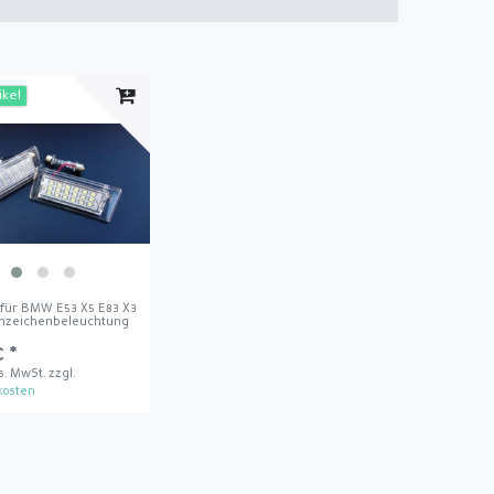
ikel
für BMW E53 X5 E83 X3
nzeichenbeleuchtung
€ *
es. MwSt.
zzgl.
kosten