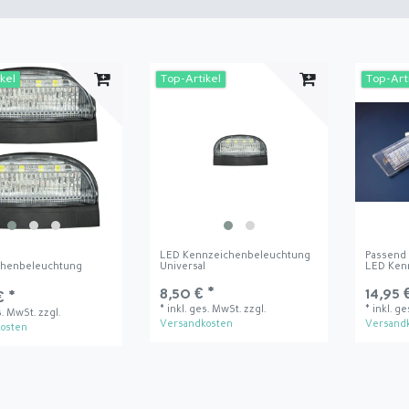
kel
Top-Artikel
Top-Art
LED Kennzeichenbeleuchtung
Passend 
chenbeleuchtung
Universal
LED Ken
l
8,50 € *
14,95 
€ *
*
inkl. ges. MwSt.
zzgl.
*
inkl. g
s. MwSt.
zzgl.
Versandkosten
Versand
osten