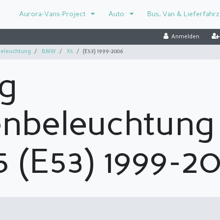
Aurora-Vans-Project
Auto
Bus, Van & Lieferfahr
Anmelden
eleuchtung
BMW
X5
(E53) 1999-2006
g
enbeleuchtung
 (E53) 1999-2