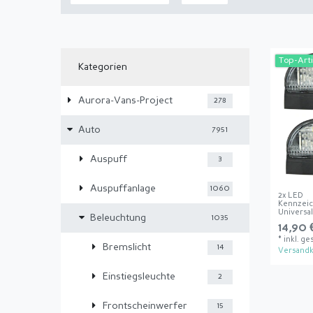
Top-Arti
Kategorien
Aurora-Vans-Project
278
Auto
7951
Auspuff
3
Auspuffanlage
1060
2x LED
Kennzei
Universa
Beleuchtung
1035
14,90 
*
inkl. ge
Bremslicht
14
Versandk
Einstiegsleuchte
2
Frontscheinwerfer
15