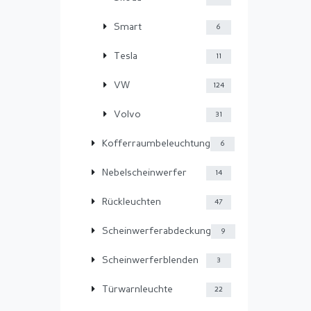
Smart
6
Tesla
11
VW
124
Volvo
31
Kofferraumbeleuchtung
6
Nebelscheinwerfer
14
Rückleuchten
47
Scheinwerferabdeckung
9
Scheinwerferblenden
3
Türwarnleuchte
22