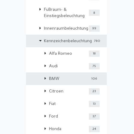
Fußraum- &
8
Einstiegsbeleuchtung
Innenraumbeleuchtung
99
Kennzeichenbeleuchtung
780
Alfa Romeo
18
Audi
75
BMW
106
Citroen
23
Fiat
13
Ford
37
Honda
24