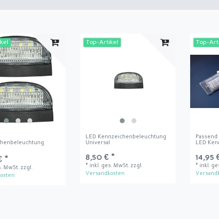
kel
Top-Artikel
Top-Art
LED Kennzeichenbeleuchtung
Passend 
chenbeleuchtung
Universal
LED Ken
l
8,50 € *
14,95 
€ *
*
inkl. ges. MwSt.
zzgl.
*
inkl. g
s. MwSt.
zzgl.
Versandkosten
Versand
osten