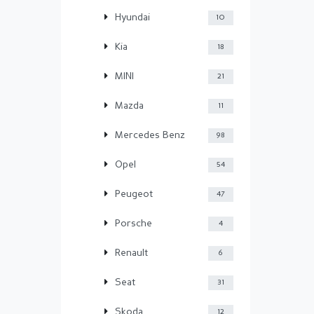
Hyundai
10
Kia
18
MINI
21
Mazda
11
Mercedes Benz
98
Opel
54
Peugeot
47
Porsche
4
Renault
6
Seat
31
Skoda
12