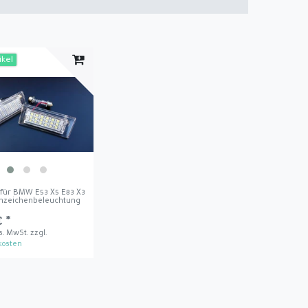
ikel
für BMW E53 X5 E83 X3
nzeichenbeleuchtung
€ *
es. MwSt.
zzgl.
kosten