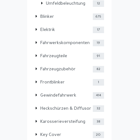
Umfeldbeleuchtung
12
Blinker
675
Elektrik
17
Fahrwerkskomponenten
19
Fahrzeugteile
91
Fahrzeugzubehör
82
Frontblinker
1
Gewindefahrwerk
414
Heckschürzen & Diffusor
32
Karosserieversteifung
38
Key Cover
20