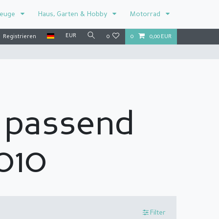
zeuge
Haus, Garten & Hobby
Motorrad
EUR
Registrieren
0
0
0,00 EUR
 passend
010
Filter