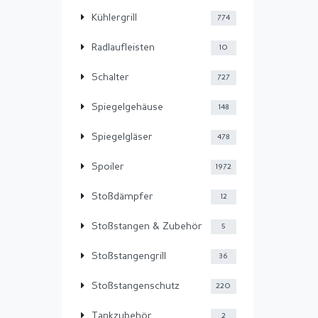
Kühlergrill
774
Radlaufleisten
10
Schalter
727
Spiegelgehäuse
148
Spiegelgläser
478
Spoiler
1972
Stoßdämpfer
12
Stoßstangen & Zubehör
5
Stoßstangengrill
36
Stoßstangenschutz
220
Tankzubehör
2