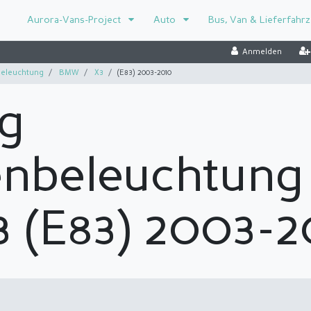
Aurora-Vans-Project
Auto
Bus, Van & Lieferfahr
Anmelden
eleuchtung
BMW
X3
(E83) 2003-2010
g
enbeleuchtung
 (E83) 2003-2