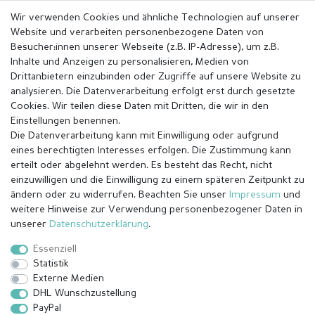
Wir verwenden Cookies und ähnliche Technologien auf unserer
Website und verarbeiten personenbezogene Daten von
Besucher:innen unserer Webseite (z.B. IP-Adresse), um z.B.
Inhalte und Anzeigen zu personalisieren, Medien von
Drittanbietern einzubinden oder Zugriffe auf unsere Website zu
analysieren. Die Datenverarbeitung erfolgt erst durch gesetzte
Cookies. Wir teilen diese Daten mit Dritten, die wir in den
Einstellungen benennen.
Die Datenverarbeitung kann mit Einwilligung oder aufgrund
eines berechtigten Interesses erfolgen. Die Zustimmung kann
erteilt oder abgelehnt werden. Es besteht das Recht, nicht
einzuwilligen und die Einwilligung zu einem späteren Zeitpunkt zu
ändern oder zu widerrufen. Beachten Sie unser
Impressum
und
weitere Hinweise zur Verwendung personenbezogener Daten in
Impressum
Daten­schutz­erklärung
AGB
unserer
Daten­schutz­erklärung
.
Essenziell
Statistik
Barrierefreiheitserklärung
Widerrufs­recht
Externe Medien
DHL Wunschzustellung
PayPal
Kontakt
Vertrag widerrufen