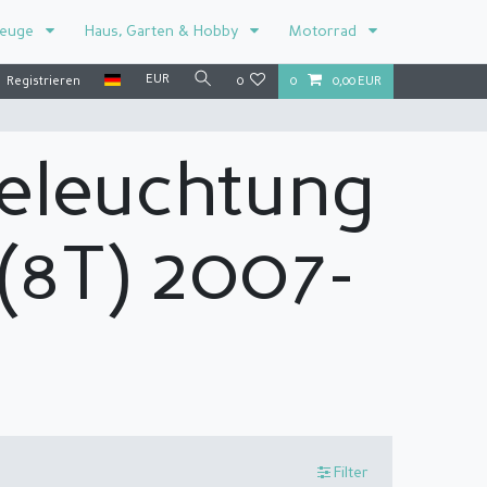
zeuge
Haus, Garten & Hobby
Motorrad
EUR
Registrieren
0
0
0,00 EUR
eleuchtung
(8T) 2007-
Filter