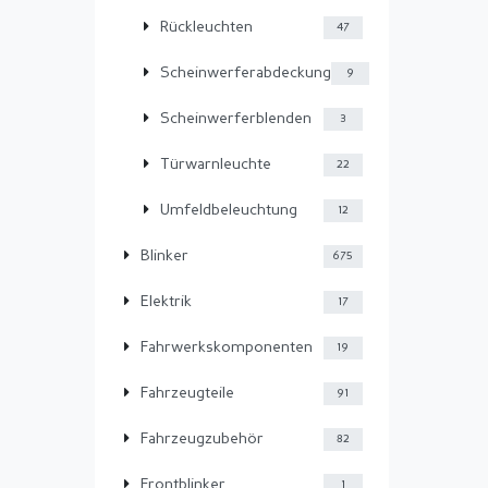
Rückleuchten
47
Scheinwerferabdeckung
9
Scheinwerferblenden
3
Türwarnleuchte
22
Umfeldbeleuchtung
12
Blinker
675
Elektrik
17
Fahrwerkskomponenten
19
Fahrzeugteile
91
Fahrzeugzubehör
82
Frontblinker
1