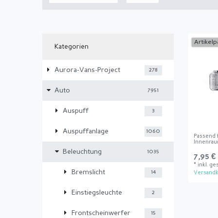
Artikelp
Kategorien
Aurora-Vans-Project
278
Auto
7951
Auspuff
3
Auspuffanlage
1060
Passend 
Innenrau
Beleuchtung
1035
7,95 €
*
inkl. ge
Bremslicht
14
Versandk
Einstiegsleuchte
2
Frontscheinwerfer
15