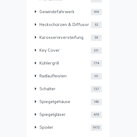
Gewindefahrwerk
414
Heckschürzen & Diffusor
32
Karosserieversteifung
38
Key Cover
20
Kühlergrill
774
Radlaufleisten
10
Schalter
727
Spiegelgehäuse
148
Spiegelgläser
478
Spoiler
1972