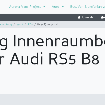
Aurora-Vans-Project
Auto
Bus, Van & Lieferfahr
Anmelden
euchtung
Audi
RS5
B8 (8T) 2007-2016
g Innenraumb
r Audi RS5 B8 