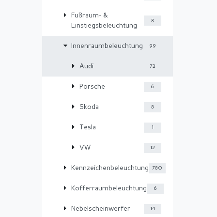
Fußraum- &
8
Einstiegsbeleuchtung
Innenraumbeleuchtung
99
Audi
72
Porsche
6
Skoda
8
Tesla
1
VW
12
Kennzeichenbeleuchtung
780
Kofferraumbeleuchtung
6
Nebelscheinwerfer
14