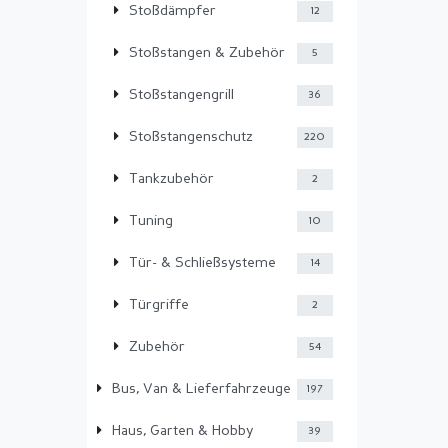
Stoßdämpfer
12
Stoßstangen & Zubehör
5
Stoßstangengrill
36
Stoßstangenschutz
220
Tankzubehör
2
Tuning
10
Tür- & Schließsysteme
14
Türgriffe
2
Zubehör
54
Bus, Van & Lieferfahrzeuge
197
Haus, Garten & Hobby
39