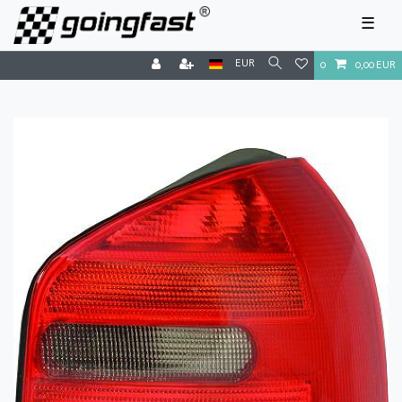
☰
EUR
0
0,00 EUR