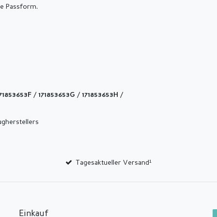
te Passform.
/
/
/
71853653F
171853653G
171853653H
ugherstellers
Tagesaktueller Versand¹
Einkauf