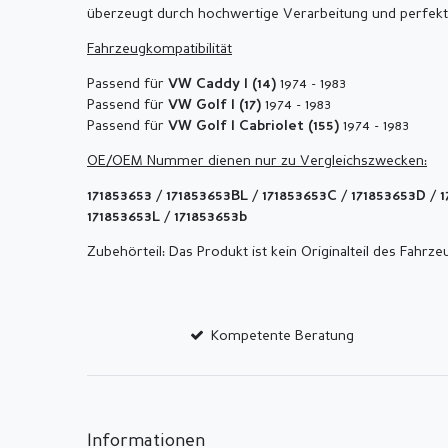
überzeugt durch hochwertige Verarbeitung und perfek
Fahrzeugkompatibilität
Passend für
1974 - 1983
VW Caddy I (14)
Passend für
1974 - 1983
VW Golf I (17)
Passend für
1974 - 1983
VW Golf I Cabriolet (155)
OE/OEM Nummer dienen nur zu Vergleichszwecken:
/
/
/
/
171853653
171853653BL
171853653C
171853653D
1
/
171853653L
171853653b
Zubehörteil: Das Produkt ist kein Originalteil des Fahrze
Kompetente Beratung
Informationen