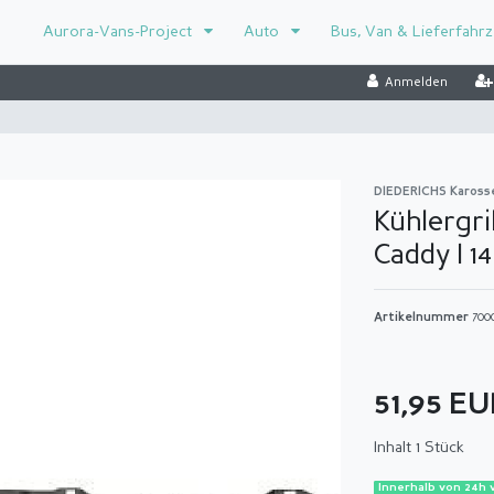
Aurora-Vans-Project
Auto
Bus, Van & Lieferfahr
Anmelden
DIEDERICHS Kaross
Kühlergri
Caddy I 14
Artikelnummer
700
51,95 E
Inhalt
1
Stück
Innerhalb von 24h 