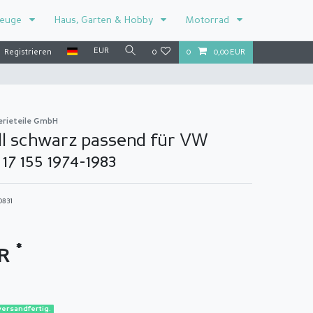
zeuge
Haus, Garten & Hobby
Motorrad
EUR
Registrieren
0
0
0,00 EUR
erieteile GmbH
ll schwarz passend für VW
 17 155 1974-1983
0831
*
UR
versandfertig.