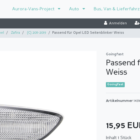
Aurora-Vans-Project
Auto
Bus, Van & Lieferfahr
Anmelden
el
Zafira
(C) 2011-2019
Passend für Opel LED Seitenblinker Weiss
Goingfast
Passend f
Weiss
Goingfast
Artikelnummer
143
15,95 E
Inhalt
1
Stück