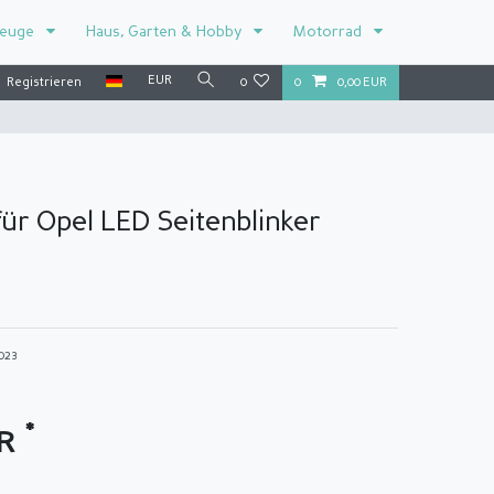
zeuge
Haus, Garten & Hobby
Motorrad
EUR
Registrieren
0
0
0,00 EUR
ür Opel LED Seitenblinker
1023
*
UR