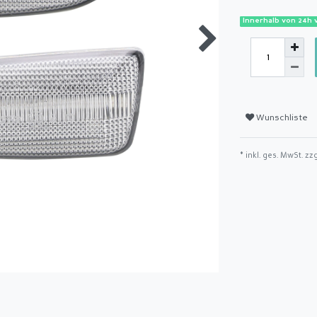
Innerhalb von 24h 
Wunschliste
* inkl. ges. MwSt. zz