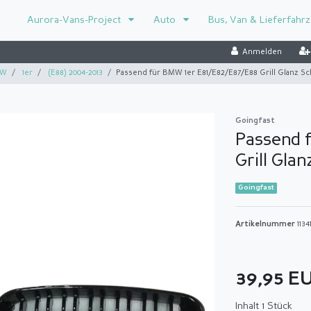
Aurora-Vans-Project
Auto
Bus, Van & Lieferfahr
Anmelden
W
1er
(E88) 2004-2013
Passend für BMW 1er E81/E82/E87/E88 Grill Glanz Sc
Goingfast
Passend 
Grill Gla
Goingfast
Artikelnummer
1134
39,95 E
Inhalt
1
Stück