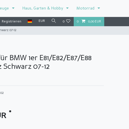
zeuge
Haus, Garten & Hobby
Motorrad
EUR
Registrieren
0
0
0,00 EUR
hwarz 07-12
für BMW 1er E81/E82/E87/E88
nz Schwarz 07-12
102
*
UR