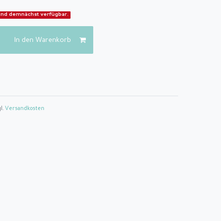
t und demnächst verfügbar.
In den Warenkorb
gl.
Versandkosten