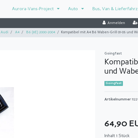
Aurora-Vans-Project
Auto
Bus, Van & Lieferfahr
Anmelden
Audi
A4
B6 (8E) 2000-2004
Kompatibel mit A4 B6 Waben-Grill 01-05 und W
Goingfast
Kompatibe
und Wabe
Goingfast
Artikelnummer
112
64,90 
Inhalt
1
Stück