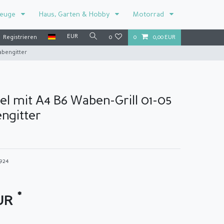
zeuge
Haus, Garten & Hobby
Motorrad
EUR
Registrieren
0
0
0,00 EUR
abengitter
l mit A4 B6 Waben-Grill 01-05
ngitter
2924
*
EUR