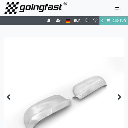
☰
EUR
0
0,00 EUR