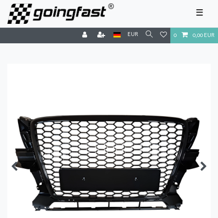
☰
EUR
0
0,00 EUR