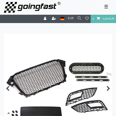
☰
EUR
0
0,00 EUR