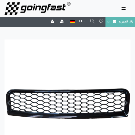
☰
EUR
0
0,00 EUR