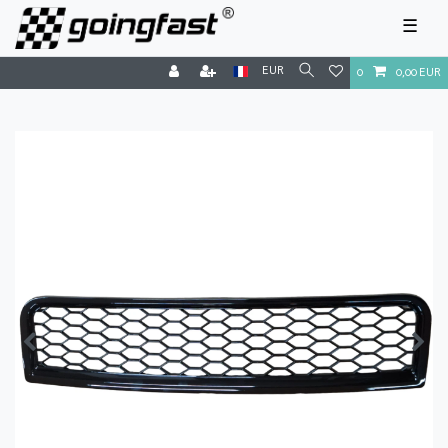
☰
EUR
0
0,00 EUR