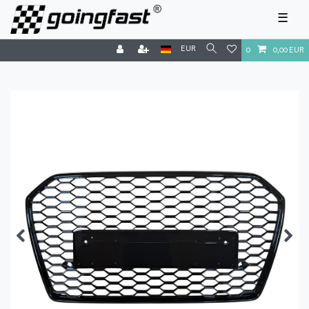
☰
EUR
0
0,00 EUR