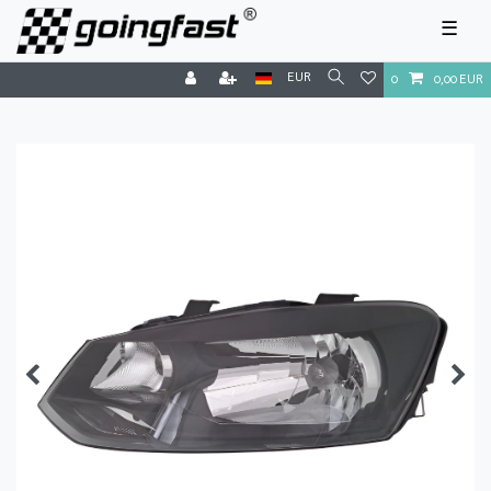
☰
EUR
0
0,00 EUR