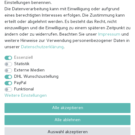
Einstellungen benennen.
Die Datenverarbeitung kann mit Einwilligung oder aufgrund
eines berechtigten Interesses erfolgen. Die Zustimmung kann
erteilt oder abgelehnt werden. Es besteht das Recht, nicht
einzuwilligen und die Einwilligung zu einem späteren Zeitpunkt zu
ändern oder zu widerrufen. Beachten Sie unser
Impressum
und
weitere Hinweise zur Verwendung personenbezogener Daten in
Impressum
Daten­schutz­erklärung
AGB
unserer
Daten­schutz­erklärung
.
Essenziell
Statistik
Barrierefreiheitserklärung
Widerrufs­recht
Externe Medien
DHL Wunschzustellung
PayPal
Kontakt
Vertrag widerrufen
Funktional
Weitere Einstellungen
Alle akzeptieren
© Copyright 2026 | Alle Rechte vorbehalten.
¹ Alle bezahlten Bestellungen bis 14 Uhr werden am selben Tag (Mo-
Alle ablehnen
Fr außer Feiertage) versendet außer angefertigte Ware
Auswahl akzeptieren