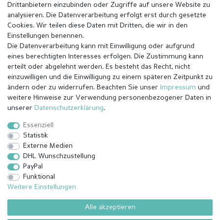
Drittanbietern einzubinden oder Zugriffe auf unsere Website zu
analysieren. Die Datenverarbeitung erfolgt erst durch gesetzte
Cookies. Wir teilen diese Daten mit Dritten, die wir in den
Einstellungen benennen.
Die Datenverarbeitung kann mit Einwilligung oder aufgrund
eines berechtigten Interesses erfolgen. Die Zustimmung kann
erteilt oder abgelehnt werden. Es besteht das Recht, nicht
einzuwilligen und die Einwilligung zu einem späteren Zeitpunkt zu
ändern oder zu widerrufen. Beachten Sie unser
Impressum
und
weitere Hinweise zur Verwendung personenbezogener Daten in
Impressum
Daten­schutz­erklärung
AGB
unserer
Daten­schutz­erklärung
.
Essenziell
Statistik
Barrierefreiheitserklärung
Widerrufs­recht
Externe Medien
DHL Wunschzustellung
PayPal
Kontakt
Vertrag widerrufen
Funktional
Weitere Einstellungen
Alle akzeptieren
© Copyright 2026 | Alle Rechte vorbehalten.