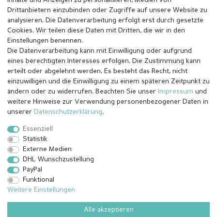
Inhalte und Anzeigen zu personalisieren, Medien von
Drittanbietern einzubinden oder Zugriffe auf unsere Website zu
analysieren. Die Datenverarbeitung erfolgt erst durch gesetzte
Cookies. Wir teilen diese Daten mit Dritten, die wir in den
Einstellungen benennen.
Die Datenverarbeitung kann mit Einwilligung oder aufgrund
eines berechtigten Interesses erfolgen. Die Zustimmung kann
erteilt oder abgelehnt werden. Es besteht das Recht, nicht
einzuwilligen und die Einwilligung zu einem späteren Zeitpunkt zu
ändern oder zu widerrufen. Beachten Sie unser
Impressum
und
weitere Hinweise zur Verwendung personenbezogener Daten in
Impressum
Daten­schutz­erklärung
AGB
unserer
Daten­schutz­erklärung
.
Essenziell
Statistik
Barrierefreiheitserklärung
Widerrufs­recht
Externe Medien
DHL Wunschzustellung
PayPal
Kontakt
Vertrag widerrufen
Funktional
Weitere Einstellungen
Alle akzeptieren
© Copyright 2026 | Alle Rechte vorbehalten.