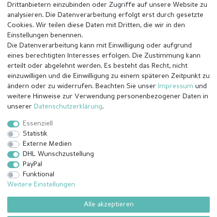
Drittanbietern einzubinden oder Zugriffe auf unsere Website zu
analysieren. Die Datenverarbeitung erfolgt erst durch gesetzte
Cookies. Wir teilen diese Daten mit Dritten, die wir in den
Einstellungen benennen.
Die Datenverarbeitung kann mit Einwilligung oder aufgrund
eines berechtigten Interesses erfolgen. Die Zustimmung kann
erteilt oder abgelehnt werden. Es besteht das Recht, nicht
einzuwilligen und die Einwilligung zu einem späteren Zeitpunkt zu
ändern oder zu widerrufen. Beachten Sie unser
Impressum
und
weitere Hinweise zur Verwendung personenbezogener Daten in
Impressum
Daten­schutz­erklärung
AGB
unserer
Daten­schutz­erklärung
.
Essenziell
Statistik
Barrierefreiheitserklärung
Widerrufs­recht
Externe Medien
DHL Wunschzustellung
PayPal
Kontakt
Vertrag widerrufen
Funktional
Weitere Einstellungen
Alle akzeptieren
© Copyright 2026 | Alle Rechte vorbehalten.