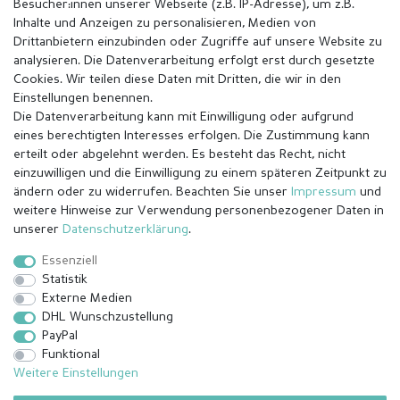
Besucher:innen unserer Webseite (z.B. IP-Adresse), um z.B.
Inhalte und Anzeigen zu personalisieren, Medien von
Drittanbietern einzubinden oder Zugriffe auf unsere Website zu
analysieren. Die Datenverarbeitung erfolgt erst durch gesetzte
Cookies. Wir teilen diese Daten mit Dritten, die wir in den
Einstellungen benennen.
Die Datenverarbeitung kann mit Einwilligung oder aufgrund
eines berechtigten Interesses erfolgen. Die Zustimmung kann
erteilt oder abgelehnt werden. Es besteht das Recht, nicht
einzuwilligen und die Einwilligung zu einem späteren Zeitpunkt zu
ändern oder zu widerrufen. Beachten Sie unser
Impressum
und
weitere Hinweise zur Verwendung personenbezogener Daten in
Impressum
Daten­schutz­erklärung
AGB
unserer
Daten­schutz­erklärung
.
Essenziell
Statistik
Barrierefreiheitserklärung
Widerrufs­recht
Externe Medien
DHL Wunschzustellung
PayPal
Kontakt
Vertrag widerrufen
Funktional
Weitere Einstellungen