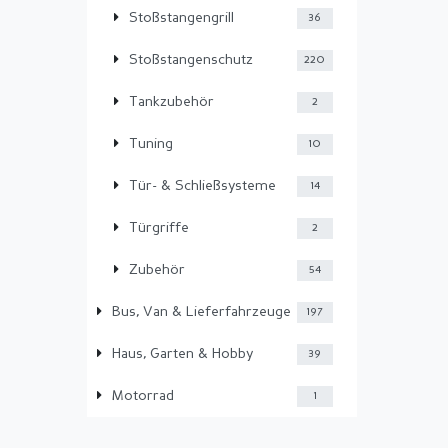
Stoßstangengrill
36
Stoßstangenschutz
220
Tankzubehör
2
Tuning
10
Tür- & Schließsysteme
14
Türgriffe
2
Zubehör
54
Bus, Van & Lieferfahrzeuge
197
Haus, Garten & Hobby
39
Motorrad
1