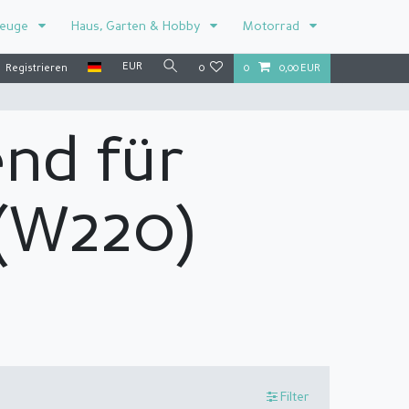
zeuge
Haus, Garten & Hobby
Motorrad
EUR
Registrieren
0
0
0,00 EUR
end für
 (W220)
Filter