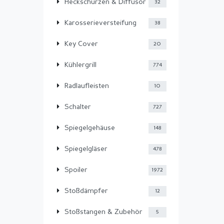
Heckschürzen & Diffusor
32
Karosserieversteifung
38
Key Cover
20
Kühlergrill
774
Radlaufleisten
10
Schalter
727
Spiegelgehäuse
148
Spiegelgläser
478
Spoiler
1972
Stoßdämpfer
12
Stoßstangen & Zubehör
5