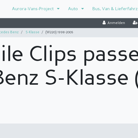
Aurora-Vans-Project
Auto
Bus, Van & Lieferfahr
Anmelden
edes Benz
S-Klasse
(W220) 1998-2005
le Clips pass
enz S-Klasse