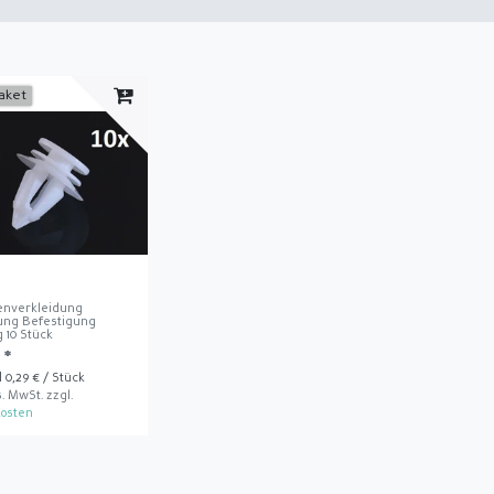
aket
nenverkleidung
ung Befestigung
 10 Stück
 *
| 0,29 € / Stück
s. MwSt.
zzgl.
osten