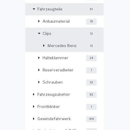
Fahrzeugteile
91
Anbaumaterial
18
Clips
12
Mercedes Benz
12
Halteklammer
24
Reserveradleiter
1
Schrauben
32
Fahrzeugzubehör
82
Frontblinker
1
Gewindefahrwerk
414