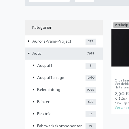
Artikelp
Kategorien
Aurora-Vans-Project
277
Auto
7951
Auspuff
3
Auspuffanlage
1060
Clips In
Verkleid
Halterung
Beleuchtung
1035
2,90 €
10
Stück
Blinker
675
*
inkl. ge
Versandk
Elektrik
17
Fahrwerkskomponenten
19