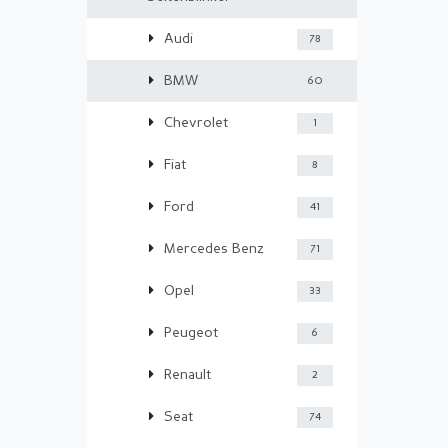
Audi
78
BMW
60
Chevrolet
1
Fiat
8
Ford
41
Mercedes Benz
71
Opel
33
Peugeot
6
Renault
2
Seat
74