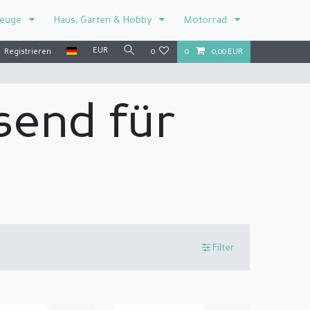
zeuge
Haus, Garten & Hobby
Motorrad
EUR
Registrieren
0
0
0,00 EUR
send für
Filter