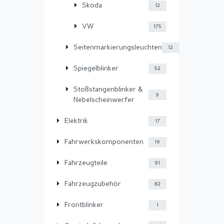
Skoda
12
VW
175
Seitenmarkierungsleuchten
12
Spiegelblinker
52
Stoßstangenblinker &
9
Nebelscheinwerfer
Elektrik
17
Fahrwerkskomponenten
19
Fahrzeugteile
91
Fahrzeugzubehör
82
Frontblinker
1