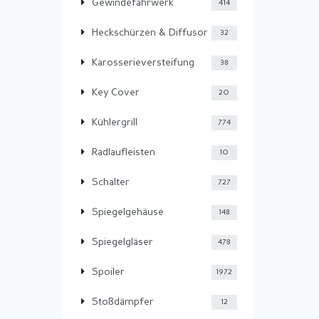
Gewindefahrwerk
414
Heckschürzen & Diffusor
32
Karosserieversteifung
38
Key Cover
20
Kühlergrill
774
Radlaufleisten
10
Schalter
727
Spiegelgehäuse
148
Spiegelgläser
478
Spoiler
1972
Stoßdämpfer
12