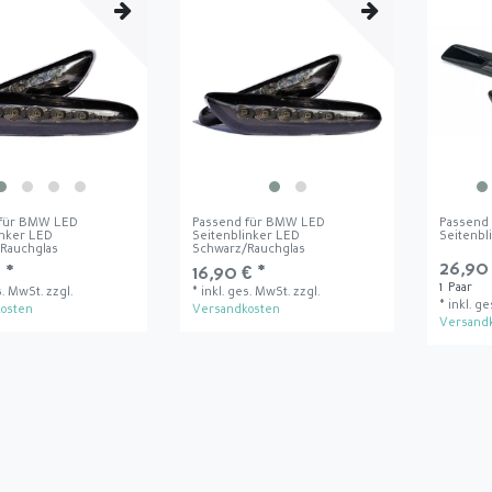
 für BMW LED
Passend für BMW LED
Passend
inker LED
Seitenblinker LED
Seitenbl
Rauchglas
Schwarz/Rauchglas
26,90 
 *
16,90 € *
1
Paar
s. MwSt.
zzgl.
*
inkl. ges. MwSt.
zzgl.
*
inkl. g
osten
Versandkosten
Versand