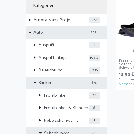
Kategorien
Aurora-Vans-Project
277
Auto
7951
Auspuff
3
Auspuffanlage
1060
Passend
Seitenbl
Schwarz/
Beleuchtung
1035
18,95 €
*
inkl. ge
Blinker
675
Versandk
Frontblinker
32
Frontblinker & Blenden
6
Nebelscheinwerfer
1
Seitenblinker
561