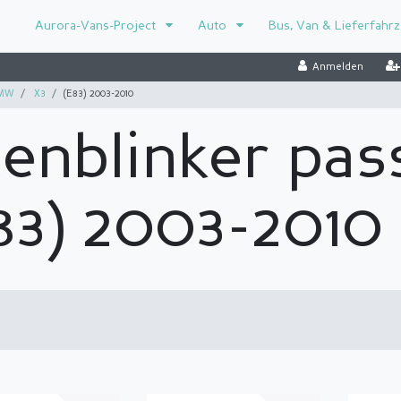
Aurora-Vans-Project
Auto
Bus, Van & Lieferfahr
Anmelden
MW
X3
(E83) 2003-2010
tenblinker pas
3) 2003-2010