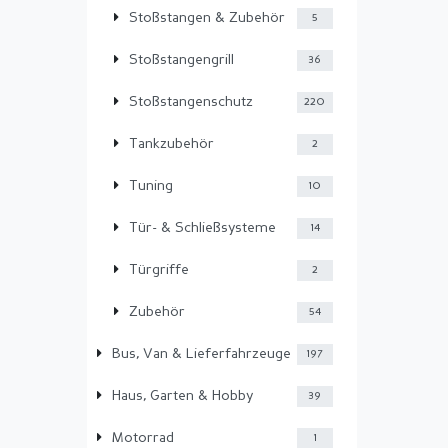
Stoßstangen & Zubehör
5
Stoßstangengrill
36
Stoßstangenschutz
220
Tankzubehör
2
Tuning
10
Tür- & Schließsysteme
14
Türgriffe
2
Zubehör
54
Bus, Van & Lieferfahrzeuge
197
Haus, Garten & Hobby
39
Motorrad
1