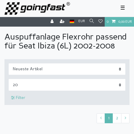
☰
EUR
0
0,00 EUR
Auspuffanlage Flexrohr passend
für Seat Ibiza (6L) 2002-2008
Filter
1
2