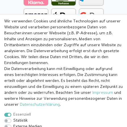
Wir verwenden Cookies und ähnliche Technologien auf unserer
Website und verarbeiten personenbezogene Daten von
Besucher:innen unserer Webseite (z.B. IP-Adresse), um z.B.
Inhalte und Anzeigen zu personalisieren, Medien von
Drittanbietern einzubinden oder Zugriffe auf unsere Website zu
analysieren. Die Datenverarbeitung erfolgt erst durch gesetzte
Cookies. Wir teilen diese Daten mit Dritten, die wir in den
Einstellungen benennen.
Die Datenverarbeitung kann mit Einwilligung oder aufgrund
eines berechtigten Interesses erfolgen. Die Zustimmung kann
erteilt oder abgelehnt werden. Es besteht das Recht, nicht
einzuwilligen und die Einwilligung zu einem späteren Zeitpunkt zu
ändern oder zu widerrufen. Beachten Sie unser
Impressum
und
weitere Hinweise zur Verwendung personenbezogener Daten in
Impressum
Daten­schutz­erklärung
AGB
unserer
Daten­schutz­erklärung
.
Essenziell
Statistik
Barrierefreiheitserklärung
Widerrufs­recht
Externe Medien