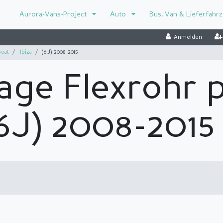
Aurora-Vans-Project
Auto
Bus, Van & Lieferfahr
Anmelden
eat
Ibiza
(6J) 2008-2015
age Flexrohr 
(6J) 2008-2015