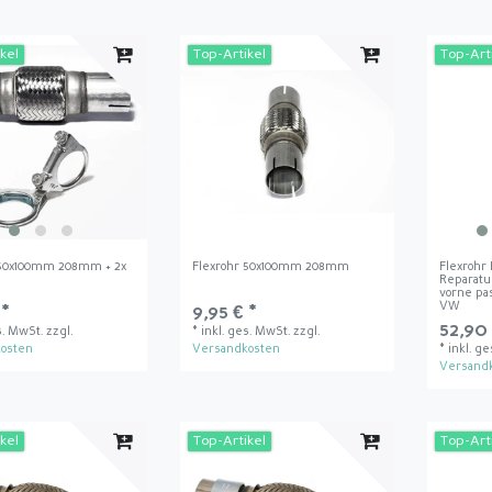
kel
Top-Artikel
Top-Art
 50x100mm 208mm + 2x
Flexrohr 50x100mm 208mm
Flexrohr
Reparatur
vorne pa
VW
 *
9,95 € *
52,90 
s. MwSt.
zzgl.
*
inkl. ges. MwSt.
zzgl.
osten
Versandkosten
*
inkl. g
Versand
kel
Top-Artikel
Top-Art