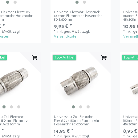
 Flexrohr Flexstück
Universal Flexrohr Flexstück
Universa
lammrohr Hosenrohr
100mm Flammrohr Hosenrohr
180mm F
0mm
50,5x100mm
45x305m
€ *
9,95 € *
10,95 
s. MwSt.
zzgl.
*
inkl. ges. MwSt.
zzgl.
*
inkl. g
osten
Versandkosten
Versand
kel
Top-Artikel
Top-Art
 3 Zoll Flexrohr
Universal 3 Zoll Flexrohr
Universa
k 150mm Flammrohr
Flexstück 80mm Flammrohr
180mm F
hr 76x250mm
Hosenrohr 76x200mm
45x305
 *
14,95 € *
8,95 €
s. MwSt.
zzgl.
*
inkl. ges. MwSt.
zzgl.
*
inkl. g