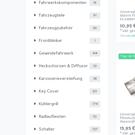
Fahrwerkskomponenten
19
Universal
Fahrzeugteile
91
100mm F
55,5x10
10,95 
Fahrzeugzubehör
82
*
inkl. ge
Versandk
Frontblinker
1
Gewindefahrwerk
414
Top-Arti
Heckschürzen & Diffusor
32
Karosserieversteifung
38
Key Cover
20
Kühlergrill
774
Universal
Radlaufleisten
10
Flexstüc
Hosenro
15,95 €
Schalter
727
*
inkl. ge