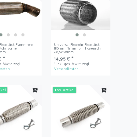
 Flexstück Flammrohr
Universal Flexrohr Flexstück
Rohr vorne
150mm Flammrohr Hosenrohr
0mm
60,5x150mm
€ *
14,95 € *
es. MwSt.
zzgl.
*
inkl. ges. MwSt.
zzgl.
kosten
Versandkosten
ikel
Top-Artikel