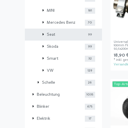
MINI
181
Mercedes Benz
70
Seat
99
Universal
100mm F
Skoda
99
50,5x20
18,90 
Smart
32
*
inkl. ge
Versandk
VW
129
Schelle
26
Top-Arti
Beleuchtung
1035
Blinker
675
Elektrik
17