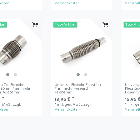
osten
Versandkosten
Versand
kel
Top-Artikel
Top-Art
 3 Zoll Flexrohr
Universal Flexrohr Flexstück
Universal
k 80mm Flammrohr
Flammrohr Hosenrohr
Flexstü
hr 76x200mm
45x305mm
Hosenro
 *
13,95 € *
15,95 
s. MwSt.
zzgl.
*
inkl. ges. MwSt.
zzgl.
*
inkl. g
osten
Versandkosten
Versand