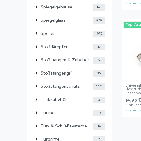
Versandk
Spiegelgehäuse
148
Spiegelgläser
478
Top-Arti
Spoiler
1972
Stoßdämpfer
12
Stoßstangen & Zubehör
5
Stoßstangengrill
36
Universal
Stoßstangenschutz
220
Flexstüc
Hosenro
Tankzubehör
14,95 €
2
*
inkl. ge
Versandk
Tuning
10
Tür- & Schließsysteme
14
Türgriffe
2