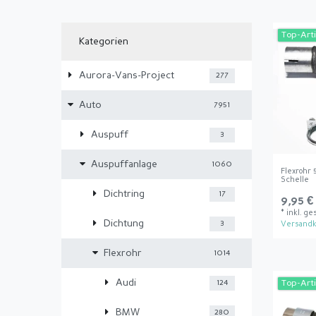
Top-Arti
Kategorien
Aurora-Vans-Project
277
Auto
7951
Auspuff
3
Auspuffanlage
1060
Flexrohr
Schelle
Dichtring
17
9,95 €
*
inkl. ge
Dichtung
3
Versandk
Flexrohr
1014
Audi
124
Top-Arti
BMW
280