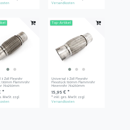
kosten
Versandkosten
ikel
Top-Artikel
 3 Zoll Flexrohr
Universal 3 Zoll Flexrohr
ck 130mm Flammrohr
Flexstück 150mm Flammrohr
hr 76x250mm
Hosenrohr 76x250mm
€ *
15,95 € *
es. MwSt.
zzgl.
*
inkl. ges. MwSt.
zzgl.
kosten
Versandkosten