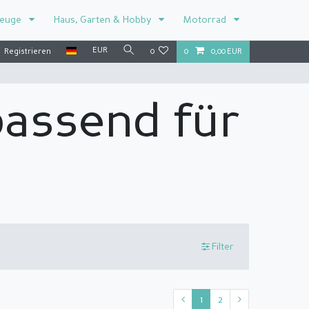
zeuge
Haus, Garten & Hobby
Motorrad
EUR
Registrieren
0
0
0,00 EUR
passend für
Filter
1
2