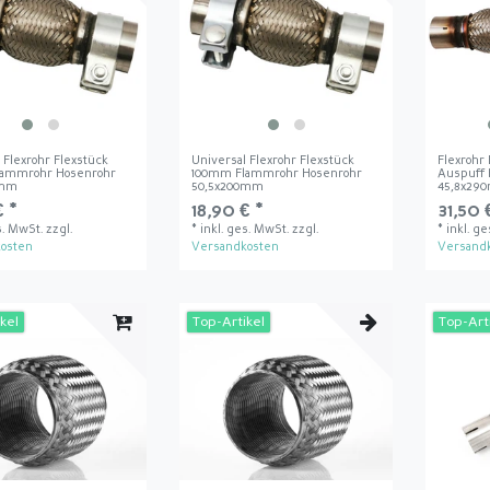
 Flexrohr Flexstück
Universal Flexrohr Flexstück
Flexrohr
lammrohr Hosenrohr
100mm Flammrohr Hosenrohr
Auspuff 
0mm
50,5x200mm
45,8x29
€ *
18,90 € *
31,50 
s. MwSt.
zzgl.
*
inkl. ges. MwSt.
zzgl.
*
inkl. g
osten
Versandkosten
Versand
kel
Top-Artikel
Top-Art