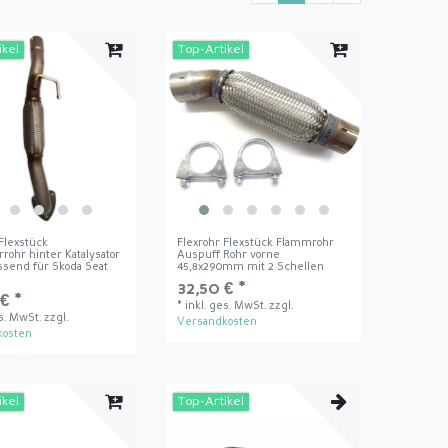
ikel
Top-Artikel
 Flexstück
Flexrohr Flexstück Flammrohr
rohr hinter Katalysator
Auspuff Rohr vorne
ssend für Skoda Seat
45,8x290mm mit 2 Schellen
32,50 € *
€ *
*
inkl. ges. MwSt.
zzgl.
es. MwSt.
zzgl.
Versandkosten
kosten
ikel
Top-Artikel