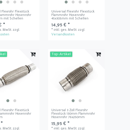
l Flexrohr Flexstück
Universal Flexrohr Flexstück
lammrohr Hosenrohr
Flammrohr Hosenrohr
m mit Schellen
45x305mm mit Schellen
€ *
14,95 € *
es. MwSt.
zzgl.
*
inkl. ges. MwSt.
zzgl.
kosten
Versandkosten
ikel
Top-Artikel
l Flexrohr Flexstück
Universal 3 Zoll Flexrohr
lammrohr Hosenrohr
Flexstück 130mm Flammrohr
mm
Hosenrohr 76x250mm
 *
15,95 € *
es. MwSt.
zzgl.
*
inkl. ges. MwSt.
zzgl.