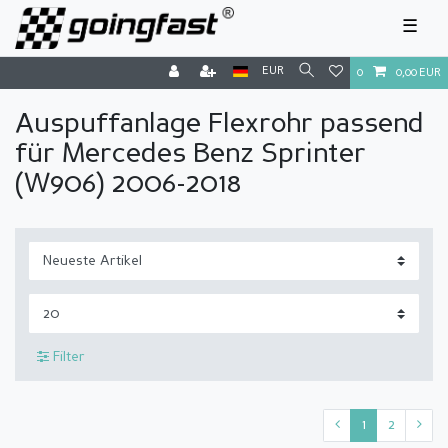
☰
EUR
0
0,00 EUR
Auspuffanlage Flexrohr passend
für Mercedes Benz Sprinter
(W906) 2006-2018
Filter
1
2