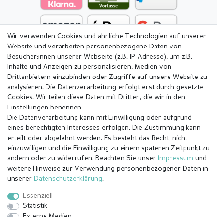
Wir verwenden Cookies und ähnliche Technologien auf unserer
Website und verarbeiten personenbezogene Daten von
Besucher:innen unserer Webseite (z.B. IP-Adresse), um z.B.
Inhalte und Anzeigen zu personalisieren, Medien von
Drittanbietern einzubinden oder Zugriffe auf unsere Website zu
analysieren. Die Datenverarbeitung erfolgt erst durch gesetzte
Cookies. Wir teilen diese Daten mit Dritten, die wir in den
Einstellungen benennen.
Die Datenverarbeitung kann mit Einwilligung oder aufgrund
eines berechtigten Interesses erfolgen. Die Zustimmung kann
erteilt oder abgelehnt werden. Es besteht das Recht, nicht
einzuwilligen und die Einwilligung zu einem späteren Zeitpunkt zu
ändern oder zu widerrufen. Beachten Sie unser
Impressum
und
weitere Hinweise zur Verwendung personenbezogener Daten in
Impressum
Daten­schutz­erklärung
AGB
unserer
Daten­schutz­erklärung
.
Essenziell
Statistik
Barrierefreiheitserklärung
Widerrufs­recht
Externe Medien