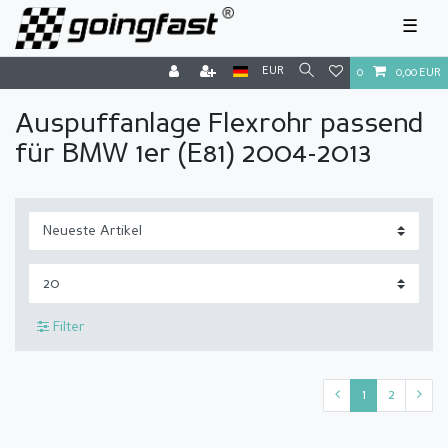
☰
EUR
0
0,00 EUR
Auspuffanlage Flexrohr passend
für BMW 1er (E81) 2004-2013
Filter
1
2