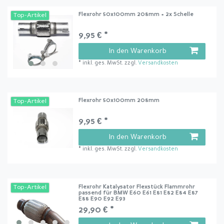
Flexrohr 50x100mm 208mm + 2x Schelle
Top-Artikel
9,95 € *
In den Warenkorb
*
inkl. ges. MwSt.
zzgl.
Versandkosten
Flexrohr 50x100mm 208mm
Top-Artikel
9,95 € *
In den Warenkorb
*
inkl. ges. MwSt.
zzgl.
Versandkosten
Flexrohr Katalysator Flexstück Flammrohr
Top-Artikel
passend für BMW E60 E61 E81 E82 E84 E87
E88 E90 E92 E93
29,90 € *