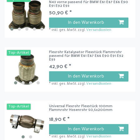
N43 vorne passend für BMW E81 E87 E88 E90
E91 E92 E93
50,90 € *
In den Warenkorb
*
inkl. ges. MwSt.
zzgl.
Versandkosten
Flexrohr Katalysator Flexstück Flammrohr
Top-Artikel
passend für BMW E81 E87 E88 E90 E91 E92
E93
42,90 € *
In den Warenkorb
*
inkl. ges. MwSt.
zzgl.
Versandkosten
Universal Flexrohr Flexstück 100mm
Top-Artikel
Flammrohr Hosenrohr 50,5x200mm
18,90 € *
In den Warenkorb
*
inkl. ges. MwSt.
zzgl.
Versandkosten