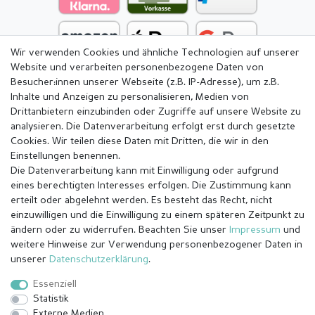
Wir verwenden Cookies und ähnliche Technologien auf unserer
Website und verarbeiten personenbezogene Daten von
Besucher:innen unserer Webseite (z.B. IP-Adresse), um z.B.
Inhalte und Anzeigen zu personalisieren, Medien von
Drittanbietern einzubinden oder Zugriffe auf unsere Website zu
analysieren. Die Datenverarbeitung erfolgt erst durch gesetzte
Cookies. Wir teilen diese Daten mit Dritten, die wir in den
Einstellungen benennen.
Die Datenverarbeitung kann mit Einwilligung oder aufgrund
eines berechtigten Interesses erfolgen. Die Zustimmung kann
erteilt oder abgelehnt werden. Es besteht das Recht, nicht
einzuwilligen und die Einwilligung zu einem späteren Zeitpunkt zu
ändern oder zu widerrufen. Beachten Sie unser
Impressum
und
weitere Hinweise zur Verwendung personenbezogener Daten in
Impressum
Daten­schutz­erklärung
AGB
unserer
Daten­schutz­erklärung
.
Essenziell
Statistik
Barrierefreiheitserklärung
Widerrufs­recht
Externe Medien