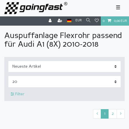
☰
EUR
0
0,00 EUR
Auspuffanlage Flexrohr passend
für Audi A1 (8X) 2010-2018
Filter
1
2