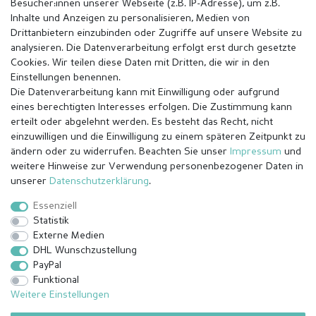
Besucher:innen unserer Webseite (z.B. IP-Adresse), um z.B.
Inhalte und Anzeigen zu personalisieren, Medien von
Drittanbietern einzubinden oder Zugriffe auf unsere Website zu
analysieren. Die Datenverarbeitung erfolgt erst durch gesetzte
Cookies. Wir teilen diese Daten mit Dritten, die wir in den
Einstellungen benennen.
Die Datenverarbeitung kann mit Einwilligung oder aufgrund
eines berechtigten Interesses erfolgen. Die Zustimmung kann
erteilt oder abgelehnt werden. Es besteht das Recht, nicht
einzuwilligen und die Einwilligung zu einem späteren Zeitpunkt zu
ändern oder zu widerrufen. Beachten Sie unser
Impressum
und
weitere Hinweise zur Verwendung personenbezogener Daten in
Impressum
Daten­schutz­erklärung
AGB
unserer
Daten­schutz­erklärung
.
Essenziell
Statistik
Barrierefreiheitserklärung
Widerrufs­recht
Externe Medien
DHL Wunschzustellung
PayPal
Kontakt
Vertrag widerrufen
Funktional
Weitere Einstellungen