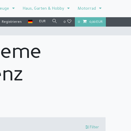
zeuge
Haus, Garten & Hobby
Motorrad
EUR
Registrieren
0
0
0,00 EUR
steme
enz
Filter