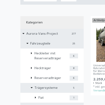
Artikelp
Kategorien
Aurora-Vans-Project
277
Fahrzeugteile
25
Heckleiter mit
6
Reserveradträger
Universal
Heckträger
8
Rohrrah
für Merc
Beifahre
Reserveradträger
6
2.259,
1
Stück
*
inkl. ge
Trägersysteme
5
Versandk
Fiat
1