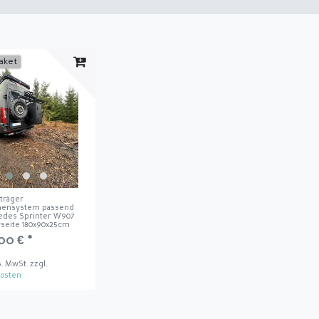
aket
träger
mensystem passend
edes Sprinter W907
rseite 180x90x25cm
00 € *
s. MwSt.
zzgl.
osten