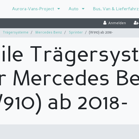
Aurora-Vans-Project
Auto
Bus, Van & Lieferfahr
Anmelden
Trägersysteme
Mercedes Benz
Sprinter
(W910) ab 2018-
ile Trägersy
r Mercedes B
910) ab 2018-