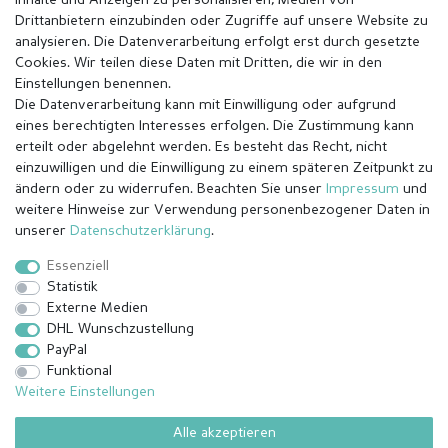
Inhalte und Anzeigen zu personalisieren, Medien von
Drittanbietern einzubinden oder Zugriffe auf unsere Website zu
analysieren. Die Datenverarbeitung erfolgt erst durch gesetzte
Cookies. Wir teilen diese Daten mit Dritten, die wir in den
Einstellungen benennen.
Die Datenverarbeitung kann mit Einwilligung oder aufgrund
eines berechtigten Interesses erfolgen. Die Zustimmung kann
erteilt oder abgelehnt werden. Es besteht das Recht, nicht
einzuwilligen und die Einwilligung zu einem späteren Zeitpunkt zu
ändern oder zu widerrufen. Beachten Sie unser
Impressum
und
weitere Hinweise zur Verwendung personenbezogener Daten in
Impressum
Daten­schutz­erklärung
AGB
unserer
Daten­schutz­erklärung
.
Essenziell
Statistik
Barrierefreiheitserklärung
Widerrufs­recht
Externe Medien
DHL Wunschzustellung
PayPal
Kontakt
Vertrag widerrufen
Funktional
Weitere Einstellungen
Alle akzeptieren
© Copyright 2026 | Alle Rechte vorbehalten.